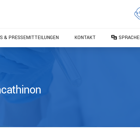
S & PRESSEMITTEILUNGEN
KONTAKT
SPRACHE
DA – Dan
DE – Deu
EN – Engl
ES – Espa
cathinon
FR – Fran
FI – Suom
IT – Italia
NO – Nors