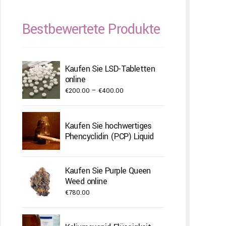
Bestbewertete Produkte
Kaufen Sie LSD-Tabletten
online
Price
€
200.00
–
€
400.00
range:
€200.00
Kaufen Sie hochwertiges
through
Phencyclidin (PCP) Liquid
€400.00
Kaufen Sie Purple Queen
Weed online
€
780.00