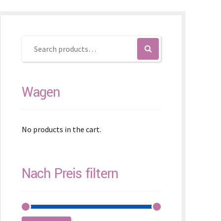
enčina
enščina
体)
Wagen
No products in the cart.
Nach Preis filtern