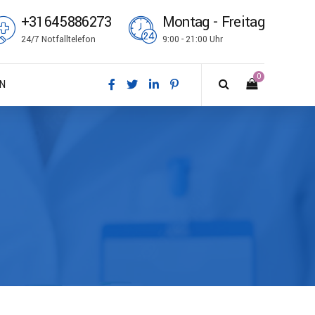
+31645886273
Montag - Freitag
24/7 Notfalltelefon
9:00 - 21:00 Uhr
0
N
sk
tsch
ish
ñol
çais
i
no
k bokmål