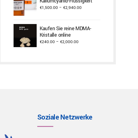
Kaliumcyanid-Flüssigkeit
Price
€
1,500.00
–
€
2,940.00
range:
€1,500.00
Kaufen Sie reine MDMA-
through
Kristalle online
€2,940.00
Price
€
240.00
–
€
2,000.00
range:
€240.00
through
€2,000.00
Soziale Netzwerke