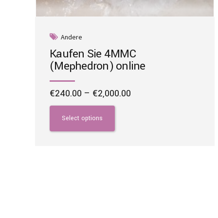
Andere
Kaufen Sie 4MMC
(Mephedron) online
Price
€
240.00
–
€
2,000.00
range:
This
€240.00
product
Select options
through
has
€2,000.00
multiple
variants.
The
options
may
be
chosen