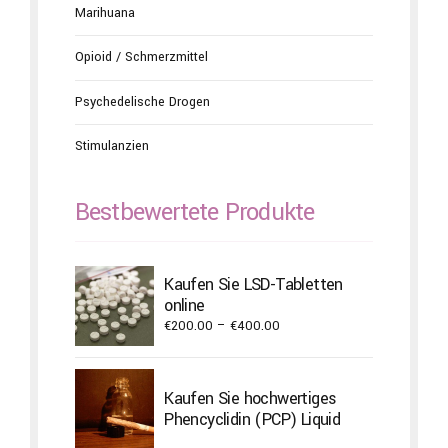
Marihuana
Opioid / Schmerzmittel
Psychedelische Drogen
Stimulanzien
Bestbewertete Produkte
Kaufen Sie LSD-Tabletten
online
Price
€
200.00
–
€
400.00
range:
€200.00
through
Kaufen Sie hochwertiges
€400.00
Phencyclidin (PCP) Liquid