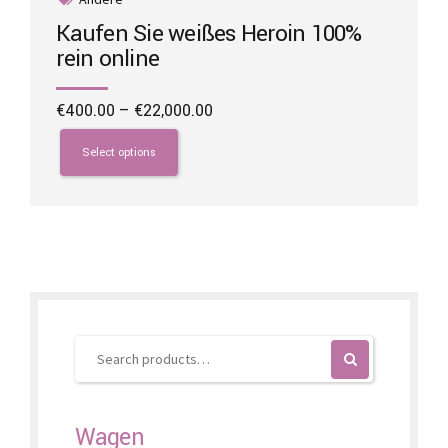
Kaufen Sie weißes Heroin 100%
rein online
Price
€
400.00
–
€
22,000.00
range:
This
€400.00
product
Select options
through
has
€22,000.00
multiple
variants.
The
options
may
be
chosen
on
the
product
page
Wagen