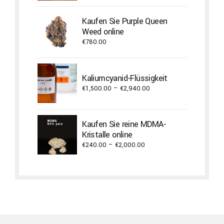
Kaufen Sie Purple Queen
Weed online
€
780.00
Kaliumcyanid-Flüssigkeit
Price
€
1,500.00
–
€
2,940.00
range:
€1,500.00
through
Kaufen Sie reine MDMA-
€2,940.00
Kristalle online
Price
€
240.00
–
€
2,000.00
range:
€240.00
through
€2,000.00