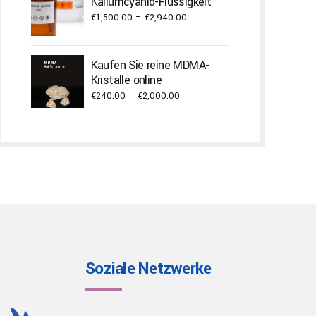
Kaliumcyanid-Flüssigkeit
Price
€
1,500.00
–
€
2,940.00
range:
€1,500.00
Kaufen Sie reine MDMA-
through
Kristalle online
€2,940.00
Price
€
240.00
–
€
2,000.00
range:
€240.00
through
€2,000.00
Soziale Netzwerke