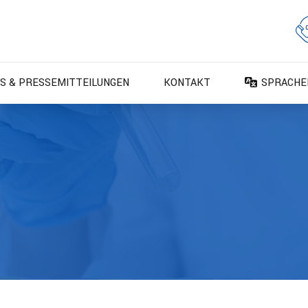
S & PRESSEMITTEILUNGEN
KONTAKT
SPRACHE
DA – Dan
DE – Deu
EN – Engl
ES – Espa
FR – Fran
FI – Suom
IT – Italia
NO – Nors