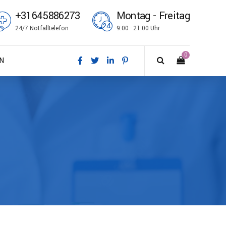
+31645886273
Montag - Freitag
24/7 Notfalltelefon
9:00 - 21:00 Uhr
0
N
sk
tsch
ish
ñol
çais
i
no
k bokmål