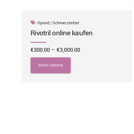
Opioid / Schmerzmittel
Rivotril online kaufen
Price
€
300.00
–
€
3,000.00
range:
This
€300.00
product
Select options
through
has
€3,000.00
multiple
variants.
The
options
may
be
chosen
on