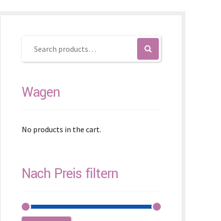
enčina
enščina
体)
Wagen
No products in the cart.
Nach Preis filtern