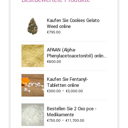
Kaufen Sie Cookies Gelato
Weed online
€
795.00
APAAN (Alpha-
Phenylacetoacetonitril) online
bestellen
€
800.00
Kaufen Sie Fentanyl-
Tabletten online
Price
€
300.00
–
€
3,000.00
range:
€300.00
Bestellen Sie 2 Oxo pce -
through
Medikamente
€3,000.00
Price
€
750.00
–
€
11,700.00
range: