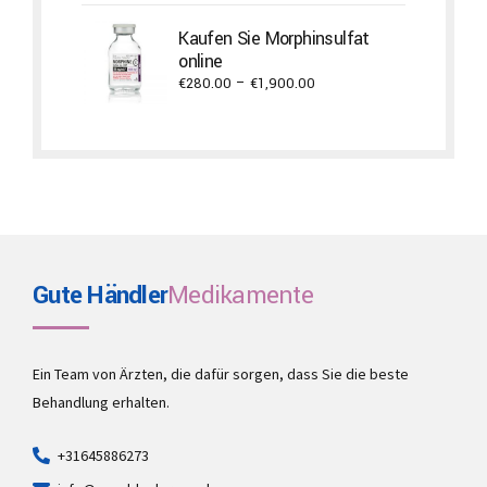
€750.00
Kaufen Sie Morphinsulfat
through
online
€11,700.00
Price
€
280.00
–
€
1,900.00
range:
€280.00
through
€1,900.00
Gute Händler
Medikamente
Ein Team von Ärzten, die dafür sorgen, dass Sie die beste
Behandlung erhalten.
+31645886273