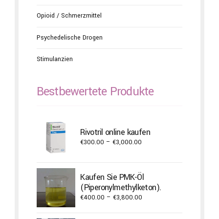
Opioid / Schmerzmittel
Psychedelische Drogen
Stimulanzien
Bestbewertete Produkte
Rivotril online kaufen
Price
€
300.00
–
€
3,000.00
range:
€300.00
through
Kaufen Sie PMK-Öl
€3,000.00
(Piperonylmethylketon).
Price
€
400.00
–
€
3,800.00
range:
€400.00