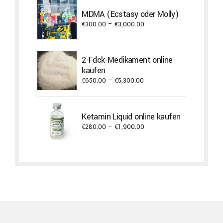
through
MDMA (Ecstasy oder Molly)
€3,800.00
Price
€
300.00
–
€
3,000.00
range:
€300.00
through
2-Fdck-Medikament online
€3,000.00
kaufen
Price
€
650.00
–
€
5,300.00
range:
€650.00
through
Ketamin Liquid online kaufen
€5,300.00
Price
€
280.00
–
€
1,900.00
range:
€280.00
through
€1,900.00