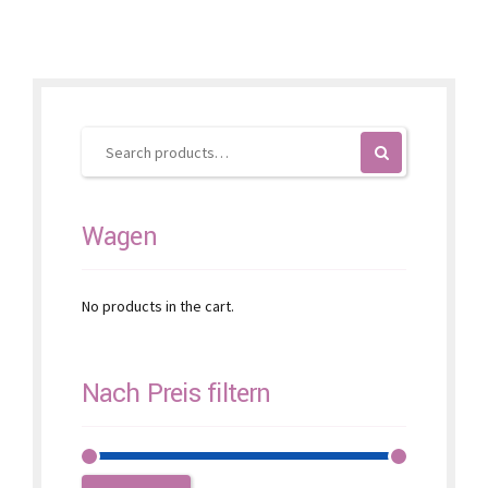
The
options
may
be
chosen
on
the
product
page
Wagen
No products in the cart.
Nach Preis filtern