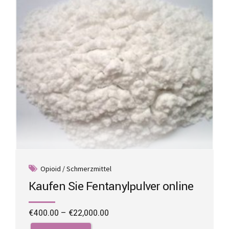
chosen
on
the
product
page
Opioid / Schmerzmittel
Kaufen Sie Fentanylpulver online
Price
€
400.00
–
€
22,000.00
range:
This