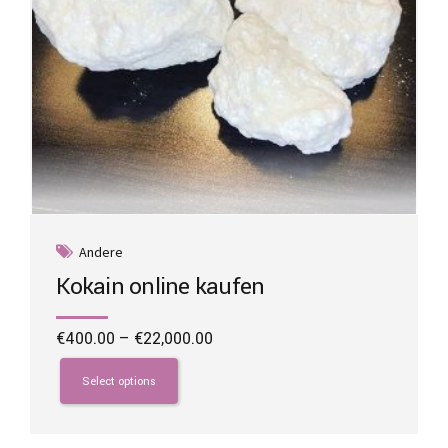
page
Andere
Kokain online kaufen
Price
€
400.00
–
€
22,000.00
range:
This
€400.00
product
Select options
through
has
€22,000.00
multiple
variants.