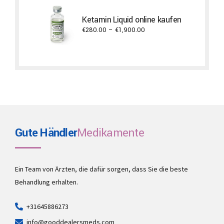
€650.00
through
Ketamin Liquid online kaufen
€5,300.00
Price
€
280.00
–
€
1,900.00
range:
€280.00
through
€1,900.00
Gute Händler
Medikamente
Ein Team von Ärzten, die dafür sorgen, dass Sie die beste
Behandlung erhalten.
+31645886273
info@gooddealersmeds.com