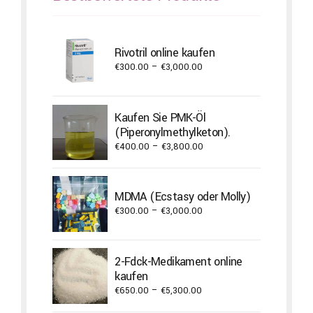
Rivotril online kaufen
Price
€
300.00
–
€
3,000.00
range:
€300.00
through
Kaufen Sie PMK-Öl
€3,000.00
(Piperonylmethylketon).
Price
€
400.00
–
€
3,800.00
range:
€400.00
through
MDMA (Ecstasy oder Molly)
€3,800.00
Price
€
300.00
–
€
3,000.00
range:
€300.00
through
2-Fdck-Medikament online
€3,000.00
kaufen
Price
€
650.00
–
€
5,300.00
range: