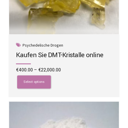
Psychedelische Drogen
Kaufen Sie DMT-Kristalle online
Price
€
400.00
–
€
22,000.00
range:
This
€400.00
product
Select options
through
has
€22,000.00
multiple
variants.
The
options
may
be