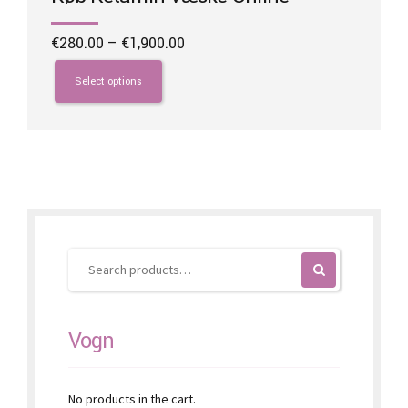
Price
€
280.00
–
€
1,900.00
range:
This
€280.00
product
Select options
through
has
€1,900.00
multiple
variants.
The
options
may
be
chosen
on
the
product
page
Vogn
No products in the cart.