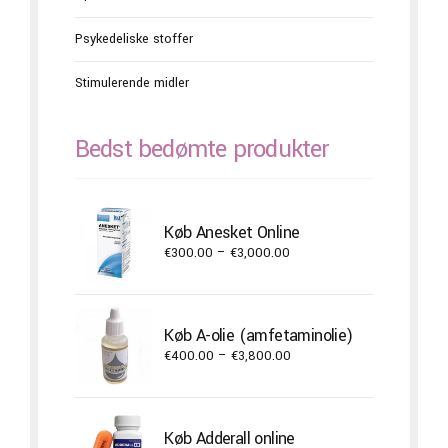
Psykedeliske stoffer
Stimulerende midler
Bedst bedømte produkter
Køb Anesket Online
Price
€
300.00
–
€
3,000.00
range:
€300.00
through
Køb A-olie (amfetaminolie)
€3,000.00
Price
€
400.00
–
€
3,800.00
range:
€400.00
through
Køb Adderall online
€3,800.00