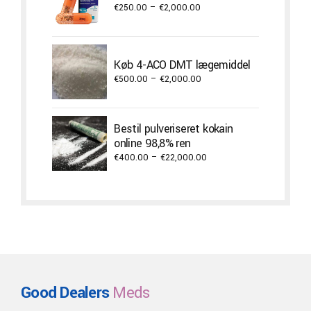
Price
€
250.00
–
€
2,000.00
range:
€250.00
through
Køb 4-ACO DMT lægemiddel
€2,000.00
Price
€
500.00
–
€
2,000.00
range:
€500.00
through
Bestil pulveriseret kokain
€2,000.00
online 98,8% ren
Price
€
400.00
–
€
22,000.00
range:
€400.00
through
€22,000.00
Good Dealers
Meds