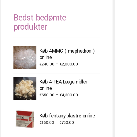
Bedst bedømte
produkter
Køb 4MMC ( mephedron )
online
Price
€
240.00
–
€
2,000.00
range:
€240.00
Køb 4-FEA Lægemidler
through
online
€2,000.00
Price
€
650.00
–
€
4,300.00
range:
€650.00
Køb fentanylplastre online
through
Price
€
150.00
–
€
750.00
€4,300.00
range: