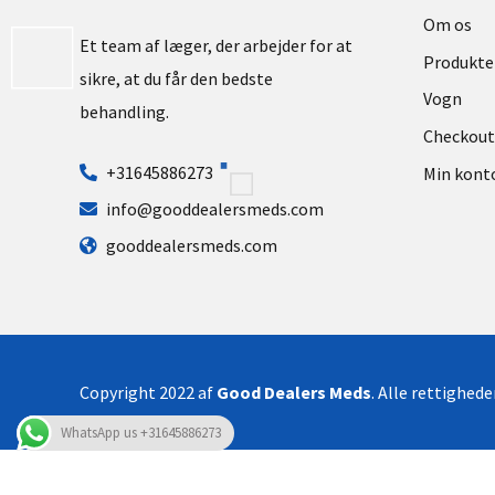
Om os
Et team af læger, der arbejder for at
Produkte
sikre, at du får den bedste
Vogn
behandling.
Checkout
+31645886273
Min kont
info@gooddealersmeds.com
gooddealersmeds.com
Copyright 2022 af
Good Dealers Meds
. Alle rettighed
WhatsApp us +31645886273