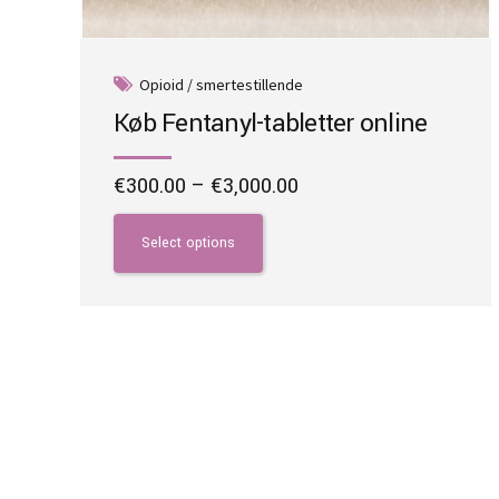
Opioid / smertestillende
Køb Fentanyl-tabletter online
Price
€
300.00
–
€
3,000.00
range:
This
€300.00
product
Select options
through
has
€3,000.00
multiple
variants.
The
options
may
be
chosen
on