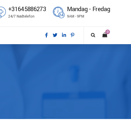
+31645886273
Mandag - Fredag
24/7 Nødtelefon
9AM - 9PM
0
nsk
utsch
glish
pañol
ançais
omi
liano
rsk bokmål