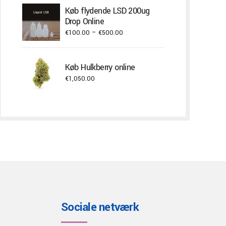
€150.00
Køb flydende LSD 200ug
through
Drop Online
€750.00
Price
€
100.00
–
€
500.00
range:
€100.00
Køb Hulkberry online
through
€
1,050.00
€500.00
Sociale netværk