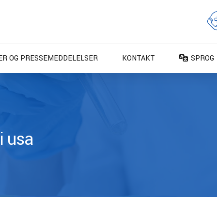
ER OG PRESSEMEDDELELSER
KONTAKT
SPROG
DA – Da
DE – De
EN – En
ES – Es
 i usa
FR – Fr
FI – Su
IT – Ita
NO – No