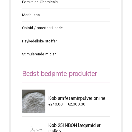
Forskning Chemicals
Marihuana
Opioid / smertestillende
Psykedeliske stoffer
Stimulerende midler
Bedst bedømte produkter
Køb amfetaminpulver online
Price
€
240.00
–
€
2,000.00
range:
€240.00
through
Køb 25i NBOH lægemidler
€2,000.00
Online