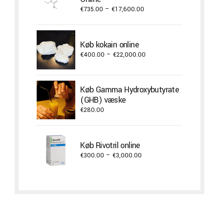
Price
€
735.00
–
€
17,600.00
range:
€735.00
through
Køb kokain online
€17,600.00
Price
€
400.00
–
€
22,000.00
range:
€400.00
through
Køb Gamma Hydroxybutyrate
€22,000.00
(GHB) væske
€
280.00
Køb Rivotril online
Price
€
300.00
–
€
3,000.00
range:
€300.00
through
€3,000.00