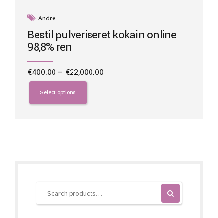
Andre
Bestil pulveriseret kokain online
98,8% ren
Price
€
400.00
–
€
22,000.00
range:
This
€400.00
product
Select options
through
has
€22,000.00
multiple
variants.
The
options
may
be
chosen
on
the
product
page