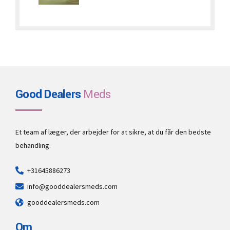
€350.00
through
€550.00
Good Dealers
Meds
Et team af læger, der arbejder for at sikre, at du får den bedste
behandling.
+31645886273
info@gooddealersmeds.com
gooddealersmeds.com
Om