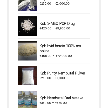
Price
€
250.00
–
€
2,000.00
range:
€250.00
through
Køb 3-MEO PCP Drug
€2,000.00
Price
€
420.00
–
€
9,900.00
range:
€420.00
through
Køb hvid heroin 100% ren
€9,900.00
online
Price
€
400.00
–
€
22,000.00
range:
€400.00
through
Køb Purity Nembutal Pulver
€22,000.00
Price
€
250.00
–
€
1,300.00
range:
€250.00
through
Køb Nembutal Oral Væske
€1,300.00
Price
€
350.00
–
€
550.00
range: