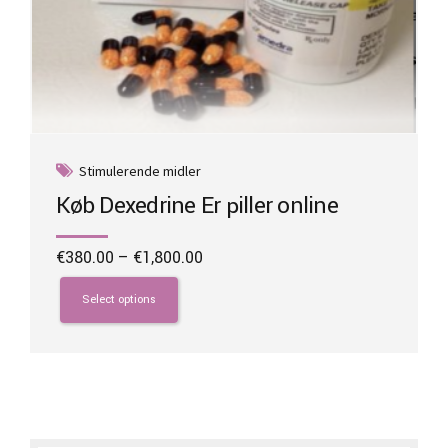
Stimulerende midler
Køb Dexedrine Er piller online
Price
€
380.00
–
€
1,800.00
range:
This
€380.00
product
Select options
through
has
€1,800.00
multiple
variants.
The
options
may
be