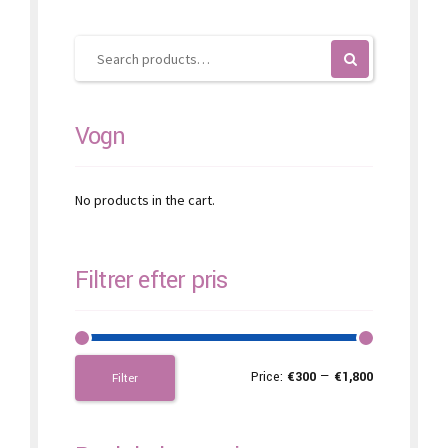
chosen
on
the
product
page
Vogn
No products in the cart.
Filtrer efter pris
Price:
€300
—
€1,800
Filter