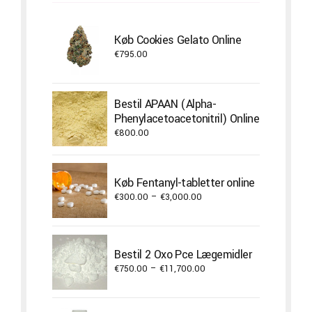
Køb Cookies Gelato Online
€
795.00
Bestil APAAN (Alpha-
Phenylacetoacetonitril) Online
€
800.00
Køb Fentanyl-tabletter online
Price
€
300.00
–
€
3,000.00
range:
€300.00
through
Bestil 2 Oxo Pce Lægemidler
€3,000.00
Price
€
750.00
–
€
11,700.00
range:
€750.00