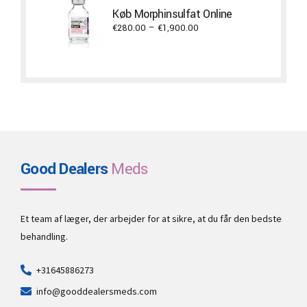
through
Køb Morphinsulfat Online
€11,700.00
Price
€
280.00
–
€
1,900.00
range:
€280.00
through
€1,900.00
Good Dealers
Meds
Et team af læger, der arbejder for at sikre, at du får den bedste
behandling.
+31645886273
info@gooddealersmeds.com