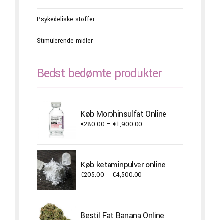
Psykedeliske stoffer
Stimulerende midler
Bedst bedømte produkter
Køb Morphinsulfat Online
Price
€
280.00
–
€
1,900.00
range:
€280.00
through
Køb ketaminpulver online
€1,900.00
Price
€
205.00
–
€
4,500.00
range:
€205.00
through
Bestil Fat Banana Online
€4,500.00