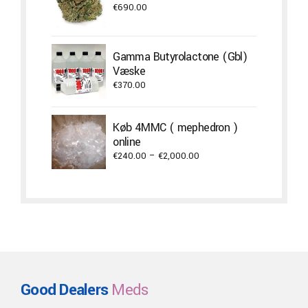
€
690.00
Gamma Butyrolactone (Gbl)
Væske
€
370.00
Køb 4MMC ( mephedron )
online
Price
€
240.00
–
€
2,000.00
range:
€240.00
through
€2,000.00
Good Dealers
Meds