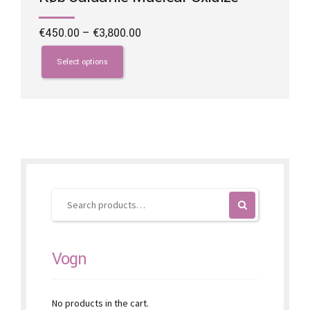
Price
€
450.00
–
€
3,800.00
range:
This
€450.00
product
Select options
through
has
€3,800.00
multiple
variants.
The
options
may
be
chosen
on
the
product
page
Vogn
No products in the cart.