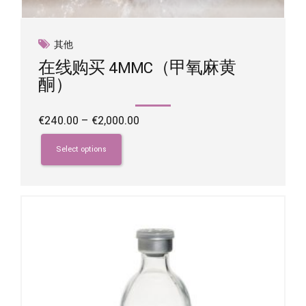
其他
在线购买 4MMC（甲氧麻黄
酮）
Price
€
240.00
–
€
2,000.00
range:
This
€240.00
product
Select options
through
has
€2,000.00
multiple
variants.
The
options
may
be
chosen
on
the