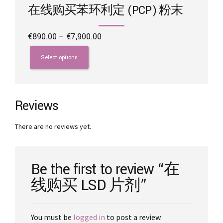
在线购买苯环利定 (PCP) 粉末
Price
€
890.00
–
€
7,900.00
range:
This
€890.00
product
Select options
through
has
€7,900.00
multiple
variants.
The
Reviews
options
may
There are no reviews yet.
be
chosen
on
the
Be the first to review “在
product
线购买 LSD 片剂”
page
You must be
logged in
to post a review.