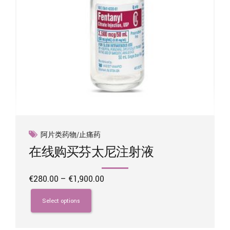
product
page
阿片类药物/止痛药
在线购买芬太尼注射液
Price
€
280.00
–
€
1,900.00
range:
This
€280.00
product
Select options
through
has
€1,900.00
multiple