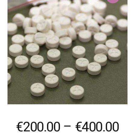
Pr
€
200.00
–
€
400.00