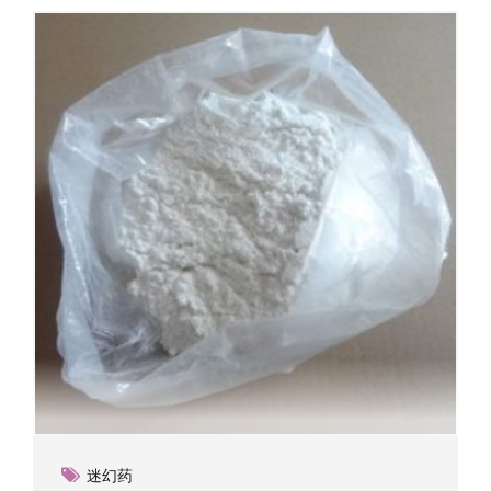
variants.
The
options
may
be
chosen
on
the
product
page
迷幻药