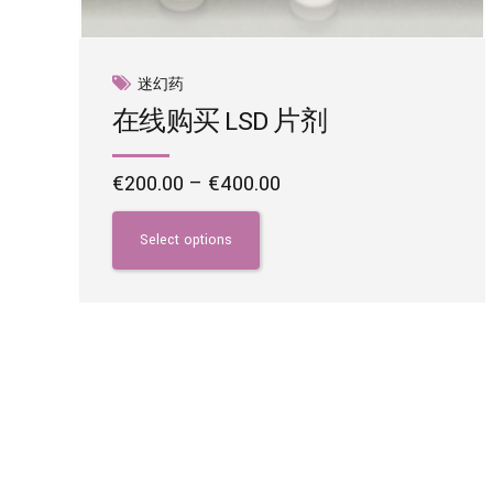
迷幻药
在线购买 LSD 片剂
Price
€
200.00
–
€
400.00
range:
This
€200.00
product
Select options
through
has
€400.00
multiple
variants.
The
options
may
be
chosen
on