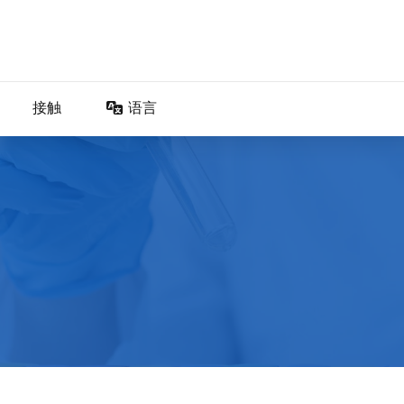
接触
语言
DA – Dansk
DE – Deutsch
EN – English
ES – Español
FR – Français
FI – Suomi
IT – Italiano
NO – Norsk bokmål