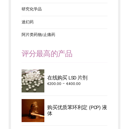
研究化学品
迷幻药
阿片类药物/止痛药
评分最高的产品
在线购买 LSD 片剂
Price
€
200.00
–
€
400.00
range:
€200.00
through
购买优质苯环利定 (PCP) 液
€400.00
体