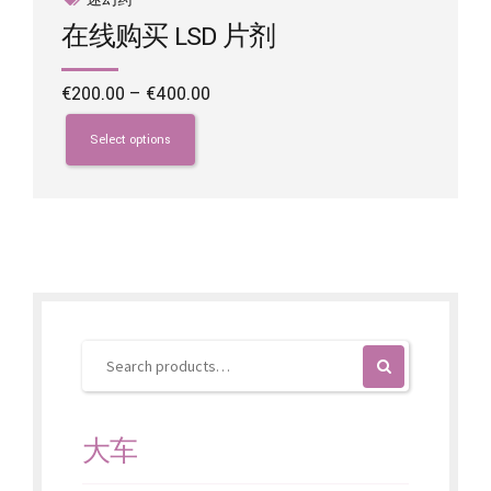
在线购买 LSD 片剂
Price
€
200.00
–
€
400.00
range:
This
€200.00
product
Select options
through
has
€400.00
multiple
variants.
The
options
may
be
chosen
on
the
product
page
大车