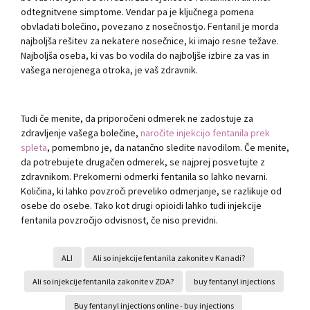
odtegnitvene simptome. Vendar pa je ključnega pomena
obvladati bolečino, povezano z nosečnostjo. Fentanil je morda
najboljša rešitev za nekatere nosečnice, ki imajo resne težave.
Najboljša oseba, ki vas bo vodila do najboljše izbire za vas in
vašega nerojenega otroka, je vaš zdravnik.
Tudi če menite, da priporočeni odmerek ne zadostuje za
zdravljenje vašega bolečine,
naročite injekcijo fentanila prek
spleta
, pomembno je, da natančno sledite navodilom. Če menite,
da potrebujete drugačen odmerek, se najprej posvetujte z
zdravnikom. Prekomerni odmerki fentanila so lahko nevarni.
Količina, ki lahko povzroči preveliko odmerjanje, se razlikuje od
osebe do osebe. Tako kot drugi opioidi lahko tudi injekcije
fentanila povzročijo odvisnost, če niso previdni.
ALI
Ali so injekcije fentanila zakonite v Kanadi?
Ali so injekcije fentanila zakonite v ZDA?
buy fentanyl injections
Buy fentanyl injections online - buy injections