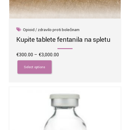
Opioid / zdravilo proti bolečinam
Kupite tablete fentanila na spletu
Price
€
300.00
–
€
3,000.00
range:
This
€300.00
product
Select options
through
has
€3,000.00
multiple
variants.
The
options
may
be
chosen
on
the