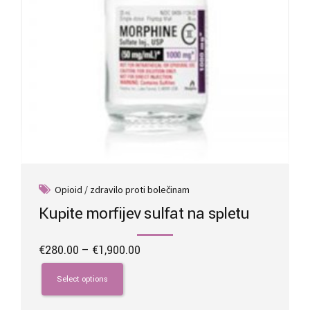
product
page
Opioid / zdravilo proti bolečinam
Kupite morfijev sulfat na spletu
Price
€
280.00
–
€
1,900.00
range:
This
€280.00
product
Select options
through
has
€1,900.00
multiple