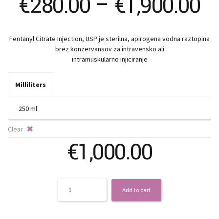
Pr
€
280.00
–
€
1,900.00
ra
Fentanyl Citrate Injection, USP je sterilna, apirogena vodna raztopina
€
brez konzervansov za intravensko ali
intramuskularno injiciranje
t
Milliliters
€1
Clear
€
1,000.00
Quantity
Add to cart