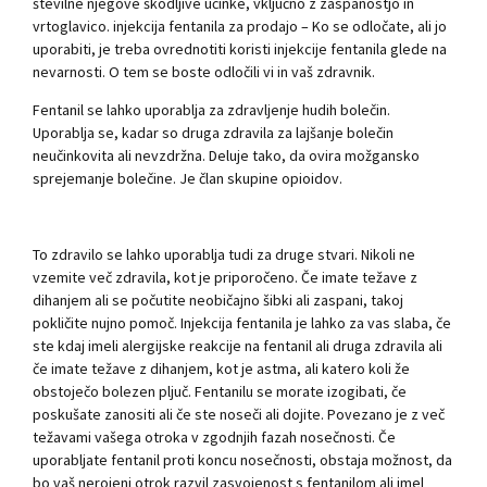
številne njegove škodljive učinke, vključno z zaspanostjo in
vrtoglavico. injekcija fentanila za prodajo – Ko se odločate, ali jo
uporabiti, je treba ovrednotiti koristi injekcije fentanila glede na
nevarnosti. O tem se boste odločili vi in ​​vaš zdravnik.
Fentanil se lahko uporablja za zdravljenje hudih bolečin.
Uporablja se, kadar so druga zdravila za lajšanje bolečin
neučinkovita ali nevzdržna. Deluje tako, da ovira možgansko
sprejemanje bolečine. Je član skupine opioidov.
To zdravilo se lahko uporablja tudi za druge stvari. Nikoli ne
vzemite več zdravila, kot je priporočeno. Če imate težave z
dihanjem ali se počutite neobičajno šibki ali zaspani, takoj
pokličite nujno pomoč. Injekcija fentanila je lahko za vas slaba, če
ste kdaj imeli alergijske reakcije na fentanil ali druga zdravila ali
če imate težave z dihanjem, kot je astma, ali katero koli že
obstoječo bolezen pljuč. Fentanilu se morate izogibati, če
poskušate zanositi ali če ste noseči ali dojite. Povezano je z več
težavami vašega otroka v zgodnjih fazah nosečnosti. Če
uporabljate fentanil proti koncu nosečnosti, obstaja možnost, da
bo vaš nerojeni otrok razvil zasvojenost s fentanilom ali imel