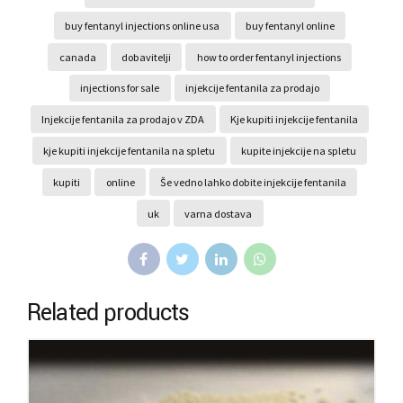
buy fentanyl injections online usa
buy fentanyl online
canada
dobavitelji
how to order fentanyl injections
injections for sale
injekcije fentanila za prodajo
Injekcije fentanila za prodajo v ZDA
Kje kupiti injekcije fentanila
kje kupiti injekcije fentanila na spletu
kupite injekcije na spletu
kupiti
online
Še vedno lahko dobite injekcije fentanila
uk
varna dostava
Related products