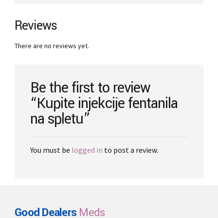
variants.
The
Reviews
options
may
There are no reviews yet.
be
chosen
on
the
Be the first to review
product
“Kupite injekcije fentanila
page
na spletu”
You must be
logged in
to post a review.
Good Dealers
Meds