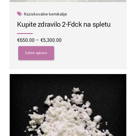
Raziskovalne kemikalije
Kupite zdravilo 2-Fdck na spletu
Price
€
650.00
–
€
5,300.00
range:
This
€650.00
product
Select options
through
has
€5,300.00
multiple
variants.
The
options
may
be
chosen
on
the
product
page