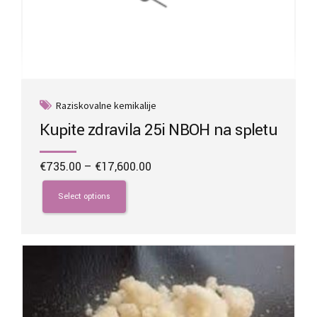
Raziskovalne kemikalije
Kupite zdravila 25i NBOH na spletu
Price
€
735.00
–
€
17,600.00
range:
This
€735.00
product
Select options
through
has
€17,600.00
multiple
variants.
The
options
may
be
chosen