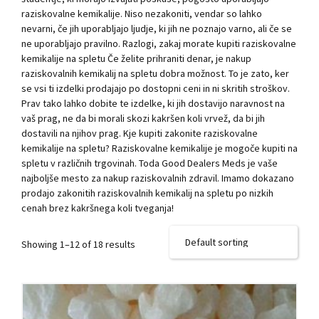
raziskovalne kemikalije. Niso nezakoniti, vendar so lahko
nevarni, če jih uporabljajo ljudje, ki jih ne poznajo varno, ali če se
ne uporabljajo pravilno. Razlogi, zakaj morate kupiti raziskovalne
kemikalije na spletu Če želite prihraniti denar, je nakup
raziskovalnih kemikalij na spletu dobra možnost. To je zato, ker
se vsi ti izdelki prodajajo po dostopni ceni in ni skritih stroškov.
Prav tako lahko dobite te izdelke, ki jih dostavijo naravnost na
vaš prag, ne da bi morali skozi kakršen koli vrvež, da bi jih
dostavili na njihov prag. Kje kupiti zakonite raziskovalne
kemikalije na spletu? Raziskovalne kemikalije je mogoče kupiti na
spletu v različnih trgovinah. Toda Good Dealers Meds je vaše
najboljše mesto za nakup raziskovalnih zdravil. Imamo dokazano
prodajo zakonitih raziskovalnih kemikalij na spletu po nizkih
cenah brez kakršnega koli tveganja!
Showing 1–12 of 18 results