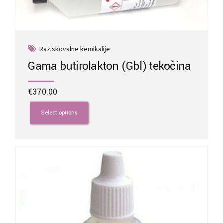
Raziskovalne kemikalije
Gama butirolakton (Gbl) tekočina
€
370.00
This
product
Select options
has
multiple
variants.
The
options
may
be
chosen
on
the