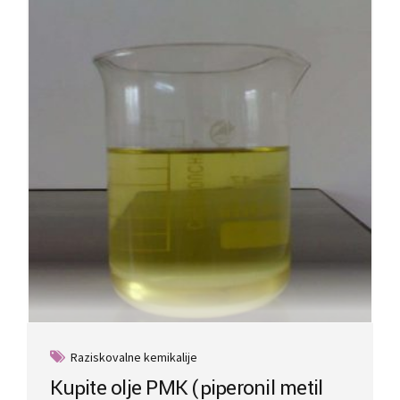
options
may
be
chosen
on
the
product
page
Raziskovalne kemikalije
Kupite olje PMK (piperonil metil