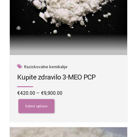
Raziskovalne kemikalije
Kupite zdravilo 3-MEO PCP
Price
€
420.00
–
€
9,900.00
range:
This
€420.00
product
Select options
through
has
€9,900.00
multiple
variants.
The