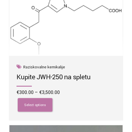
chosen
on
the
product
page
Raziskovalne kemikalije
Kupite JWH-250 na spletu
Price
€
300.00
–
€
3,500.00
range:
This
€300.00
product
Select options
through
has
€3,500.00
multiple
variants.
The