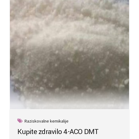
options
may
be
chosen
on
the
product
page
Raziskovalne kemikalije
Kupite zdravilo 4-ACO DMT