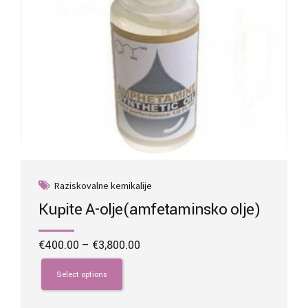
product
page
Raziskovalne kemikalije
Kupite A-olje(amfetaminsko olje)
Price
€
400.00
–
€
3,800.00
range:
This
€400.00
product
Select options
through
has
€3,800.00
multiple