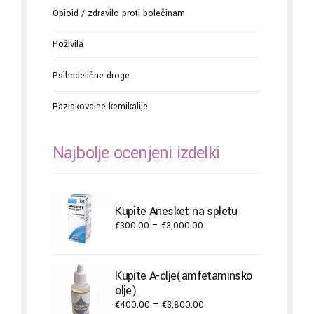
Opioid / zdravilo proti bolečinam
Poživila
Psihedelične droge
Raziskovalne kemikalije
Najbolje ocenjeni izdelki
Kupite Anesket na spletu
Price
€
300.00
–
€
3,000.00
range:
€300.00
through
Kupite A-olje(amfetaminsko
€3,000.00
olje)
Price
€
400.00
–
€
3,800.00