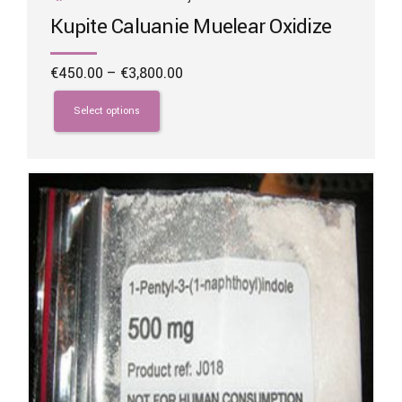
Kupite Caluanie Muelear Oxidize
Price
€
450.00
–
€
3,800.00
range:
This
€450.00
product
Select options
through
has
€3,800.00
multiple
variants.
The
options
may
be
chosen
on
the
product
page