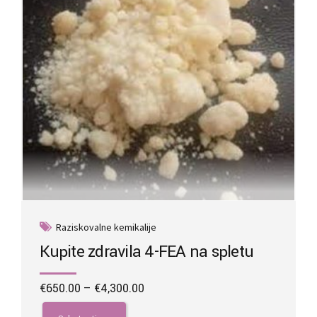
on
the
product
page
Raziskovalne kemikalije
Kupite zdravila 4-FEA na spletu
Price
€
650.00
–
€
4,300.00
range:
This