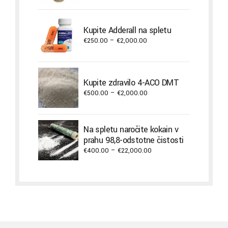
range:
€400.00
through
Kupite Adderall na spletu
€3,800.00
Price
€
250.00
–
€
2,000.00
range:
€250.00
through
Kupite zdravilo 4-ACO DMT
€2,000.00
Price
€
500.00
–
€
2,000.00
range:
€500.00
through
Na spletu naročite kokain v
€2,000.00
prahu 98,8-odstotne čistosti
Price
€
400.00
–
€
22,000.00
range:
€400.00
through
€22,000.00