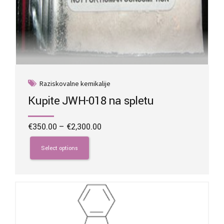
Raziskovalne kemikalije
Kupite JWH-018 na spletu
Price
€
350.00
–
€
2,300.00
range:
This
€350.00
product
Select options
through
has
€2,300.00
multiple
variants.
The
options
may
be