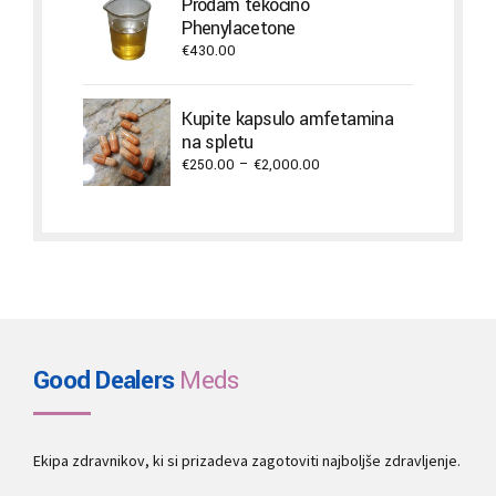
Prodam tekočino
Phenylacetone
€
430.00
Kupite kapsulo amfetamina
na spletu
Price
€
250.00
–
€
2,000.00
range:
€250.00
through
€2,000.00
Good Dealers
Meds
Ekipa zdravnikov, ki si prizadeva zagotoviti najboljše zdravljenje.