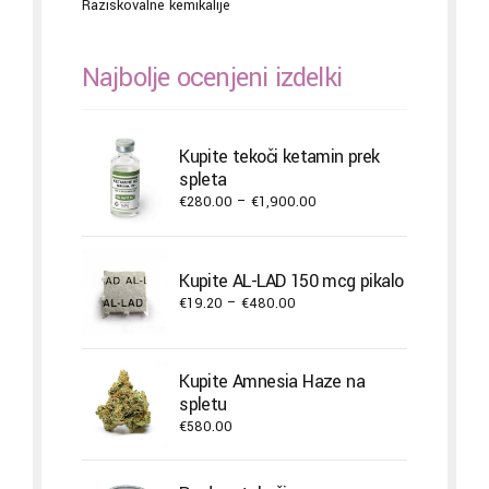
Raziskovalne kemikalije
Najbolje ocenjeni izdelki
Kupite tekoči ketamin prek
spleta
Price
€
280.00
–
€
1,900.00
range:
€280.00
through
Kupite AL-LAD 150 mcg pikalo
€1,900.00
Price
€
19.20
–
€
480.00
range:
€19.20
through
Kupite Amnesia Haze na
€480.00
spletu
€
580.00