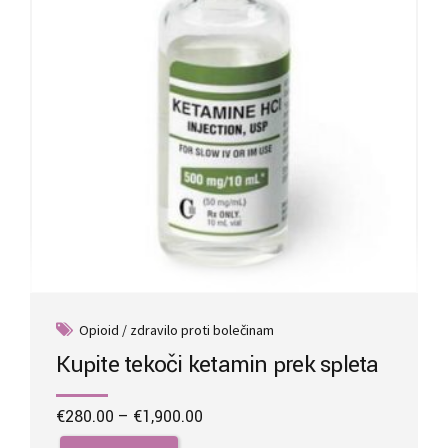
chosen
on
the
product
page
Opioid / zdravilo proti bolečinam
Kupite tekoči ketamin prek spleta
Price
€
280.00
–
€
1,900.00
range:
This