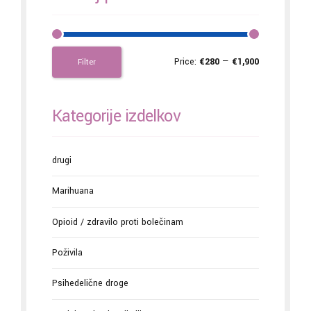
Price:
€280
—
€1,900
Filter
Kategorije izdelkov
drugi
Marihuana
Opioid / zdravilo proti bolečinam
Poživila
Psihedelične droge