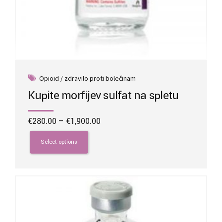
Opioid / zdravilo proti bolečinam
Kupite morfijev sulfat na spletu
Price
€
280.00
–
€
1,900.00
range:
This
€280.00
product
Select options
through
has
€1,900.00
multiple
variants.
The
options
may
be