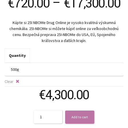
P
€
720.00
–
€
17,300.00
r
Kúpte si 25I NBOMe Drug Online je vysoko kvalitná výskumná
€
chemikália. 25I-NBOMe si môžete kúpiť online za veľkoobchodnú
cenu. Bezpečná preprava 25I-NBOMe do USA, EÚ, Spojeného
t
kráľovstva a ďalších krajín.
€
Quantity
Clear
€
4,300.00
Quantity
Add to cart