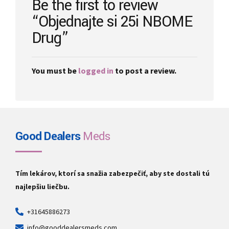
Be the first to review
product
“Objednajte si 25i NBOME
page
Drug”
You must be
logged in
to post a review.
Good Dealers
Meds
Tím lekárov, ktorí sa snažia zabezpečiť, aby ste dostali tú
najlepšiu liečbu.
+31645886273
info@gooddealersmeds.com