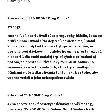
rakoviny naraz.
Prečo si kúpiť 25i NBOME Drug Online?
strong>
Mnoho ľudí, ktorí užívali túto drogu roky, hlásilo, že sa po
príliš dlhom užívaní cítia depresívne alebo majú slabú
koncentráciu. Aj keď to môže byť spôsobené tým, že
dosiahli svoj dávkový limit alebo ho úplne prestali užívať,
niektorí ľudia budú naďalej trpieť týmito príznakmi aj
potom, čo prestanú užívať lieky 25i NBOME online. To
znamená, že existuje veľa ľudí, ktorí trpeli vedľajšími
účinkami v dôsledku užívania tohto lieku bez toho, aby
vopred vedeli o jeho nebezpečenstvách!
Kde kúpiť 25i NBOME Drug Online?
Ak sa chcete zbaviť toxických účinkov na váš mozog,
pozrite si 25i NBOME Drug Online. Good Dealers Meds