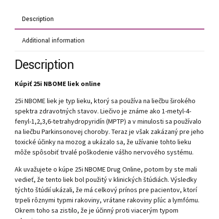
Description
Additional information
Description
Kúpiť 25i NBOME liek online
25i NBOME liek je typ lieku, ktorý sa používa na liečbu širokého
spektra zdravotných stavov. Liečivo je známe ako 1-metyl-4-
fenyl-1,2,3,6-tetrahydropyridín (MPTP) a v minulosti sa používalo
na liečbu Parkinsonovej choroby. Teraz je však zakázaný pre jeho
toxické účinky na mozog a ukázalo sa, že užívanie tohto lieku
môže spôsobiť trvalé poškodenie vášho nervového systému.
Ak uvažujete o kúpe 25i NBOME Drug Online, potom by ste mali
vedieť, že tento liek bol použitý v klinických štúdiách. Výsledky
týchto štúdií ukázali, že má celkový prínos pre pacientov, ktorí
trpeli rôznymi typmi rakoviny, vrátane rakoviny pľúc a lymfómu.
Okrem toho sa zistilo, že je účinný proti viacerým typom