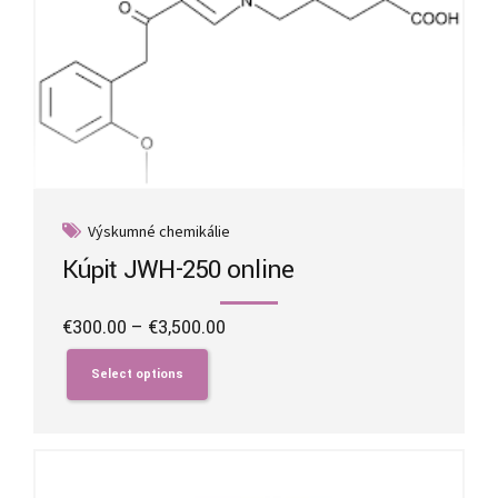
Výskumné chemikálie
Kúpiť JWH-250 online
Price
€
300.00
–
€
3,500.00
range:
This
€300.00
product
Select options
through
has
€3,500.00
multiple
variants.
The
options