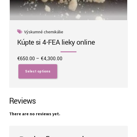
Výskumné chemikálie
Kúpte si 4-FEA lieky online
Price
€
650.00
–
€
4,300.00
range:
This
€650.00
product
Select options
through
has
€4,300.00
multiple
variants.
The
Reviews
options
may
There are no reviews yet.
be
chosen
on
the