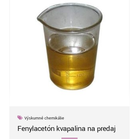
may
be
chosen
on
the
product
page
Výskumné chemikálie
Fenylacetón kvapalina na predaj