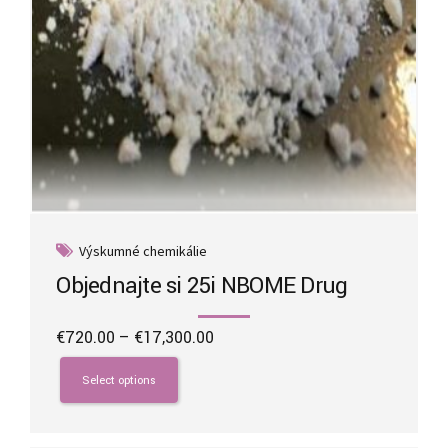
page
Výskumné chemikálie
Objednajte si 25i NBOME Drug
Price
€
720.00
–
€
17,300.00
range:
This
€720.00
product
Select options
through
has
€17,300.00
multiple
variants.