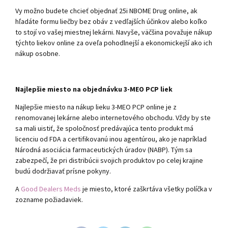
Vy možno budete chcieť objednať 25i NBOME Drug online, ak
hľadáte formu liečby bez obáv z vedľajších účinkov alebo koľko
to stojí vo vašej miestnej lekárni. Navyše, väčšina považuje nákup
týchto liekov online za oveľa pohodlnejší a ekonomickejší ako ich
nákup osobne.
Najlepšie miesto na objednávku
3-MEO PCP liek
Najlepšie miesto na nákup lieku 3-MEO PCP online je z
renomovanej lekárne alebo internetového obchodu. Vždy by ste
sa mali uistiť, že spoločnosť predávajúca tento produkt má
licenciu od FDA a certifikovanú inou agentúrou, ako je napríklad
Národná asociácia farmaceutických úradov (NABP). Tým sa
zabezpečí, že pri distribúcii svojich produktov po celej krajine
budú dodržiavať prísne pokyny.
A
Good Dealers Meds
je miesto, ktoré zaškrtáva všetky políčka v
zozname požiadaviek.