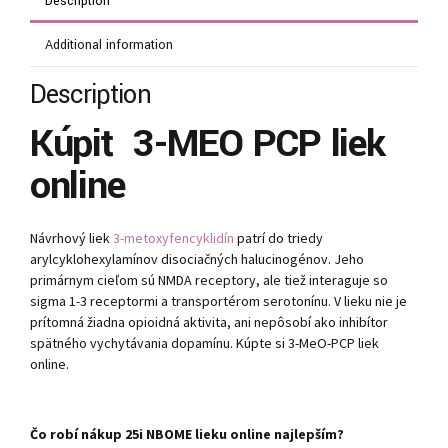
Description
Additional information
Description
Kúpiť
3-MEO PCP liek
online
Návrhový liek
3-metoxyfencyklidín
patrí do triedy
arylcyklohexylamínov disociačných halucinogénov. Jeho
primárnym cieľom sú NMDA receptory, ale tiež interaguje so
sigma 1-3 receptormi a transportérom serotonínu. V lieku nie je
prítomná žiadna opioidná aktivita, ani nepôsobí ako inhibítor
spätného vychytávania dopamínu. Kúpte si 3-MeO-PCP liek
online.
Čo robí nákup 25i NBOME lieku online najlepším?