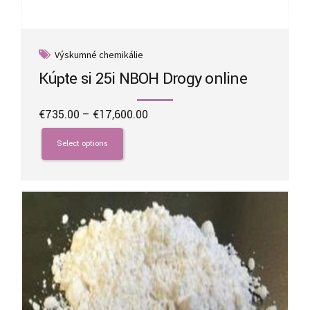
Výskumné chemikálie
Kúpte si 25i NBOH Drogy online
Price
€
735.00
–
€
17,600.00
range:
This
€735.00
product
Select options
through
has
€17,600.00
multiple
variants.
The
options
may
be
chosen
on
the
product