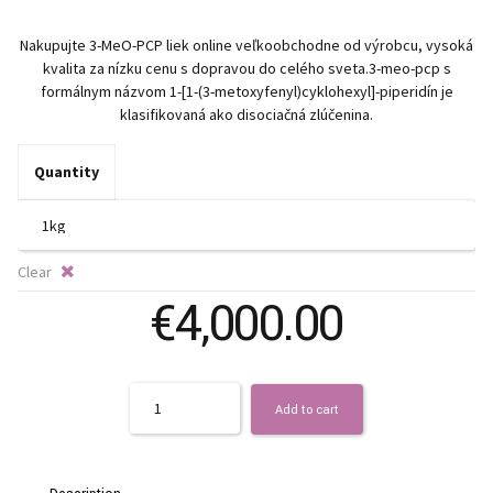
ra
Nakupujte 3-MeO-PCP liek online veľkoobchodne od výrobcu, vysoká
€
kvalita za nízku cenu s dopravou do celého sveta.3-meo-pcp s
formálnym názvom 1-[1-(3-metoxyfenyl)cyklohexyl]-piperidín je
t
klasifikovaná ako disociačná zlúčenina.
€
Quantity
Clear
€
4,000.00
Quantity
Add to cart