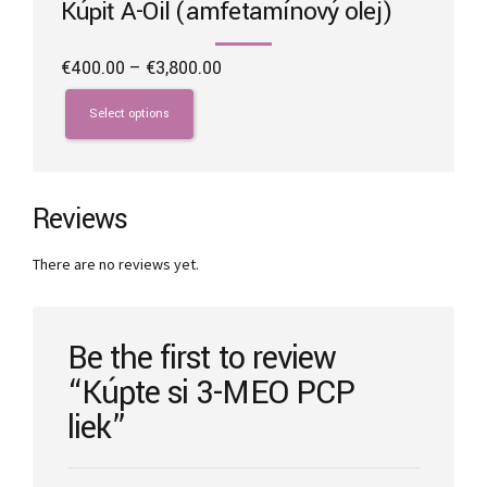
Kúpiť A-Oil (amfetamínový olej)
Price
€
400.00
–
€
3,800.00
range:
This
€400.00
product
Select options
through
has
€3,800.00
multiple
variants.
The
Reviews
options
may
There are no reviews yet.
be
chosen
on
the
Be the first to review
product
“Kúpte si 3-MEO PCP
page
liek”