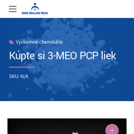
Výskumné chemikálie
Kúpte si 3-MEO PCP liek
SKU: N/A