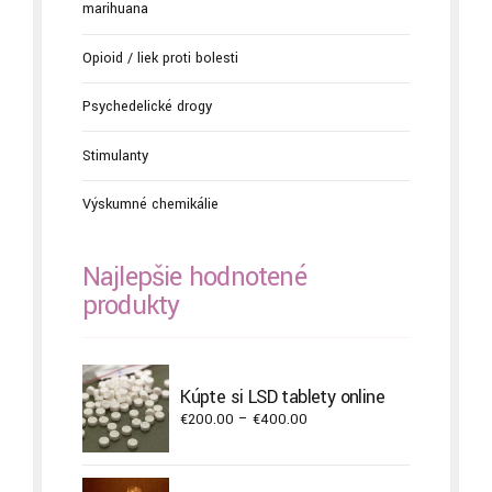
marihuana
Opioid / liek proti bolesti
Psychedelické drogy
Stimulanty
Výskumné chemikálie
Najlepšie hodnotené
produkty
Kúpte si LSD tablety online
Price
€
200.00
–
€
400.00
range:
€200.00
through