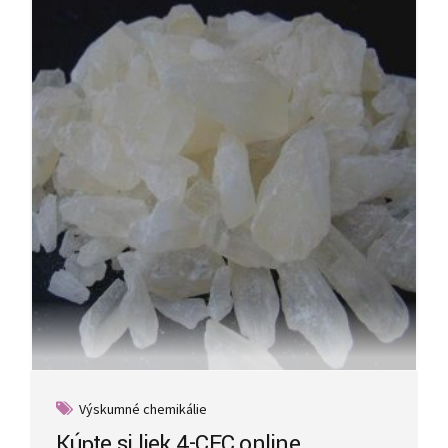
Výskumné chemikálie
Kúpte si liek 4-CEC online