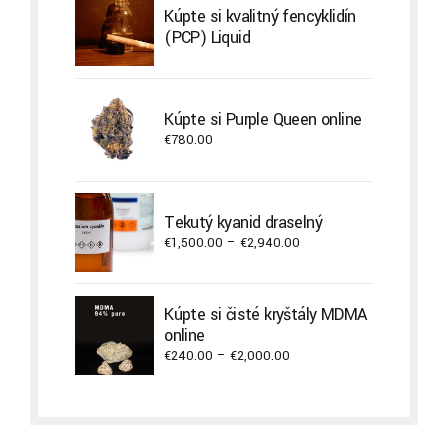
Kúpte si kvalitný fencyklidín
€400.00
(PCP) Liquid
Kúpte si Purple Queen online
€
780.00
Tekutý kyanid draselný
Price
€
1,500.00
–
€
2,940.00
range:
€1,500.00
through
Kúpte si čisté kryštály MDMA
€2,940.00
online
Price
€
240.00
–
€
2,000.00
range:
€240.00
through
€2,000.00