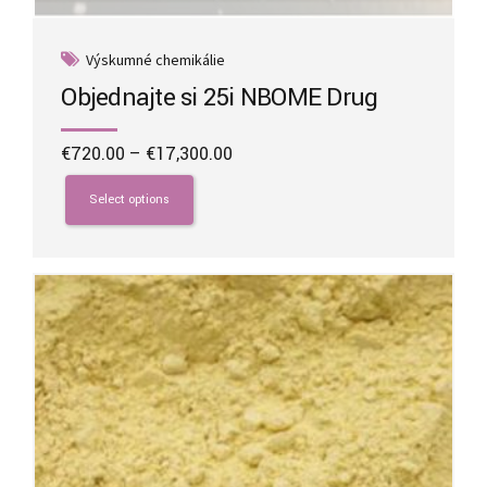
Výskumné chemikálie
Objednajte si 25i NBOME Drug
Price
€
720.00
–
€
17,300.00
range:
This
€720.00
product
Select options
through
has
€17,300.00
multiple
variants.
The
options
may
be
chosen
on
the
product
page