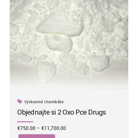
chosen
on
the
product
page
Výskumné chemikálie
Objednajte si 2 Oxo Pce Drugs
Price
€
750.00
–
€
11,700.00
range:
This