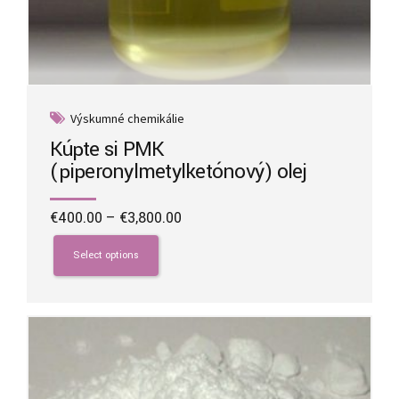
Výskumné chemikálie
Kúpte si PMK
(piperonylmetylketónový) olej
Price
€
400.00
–
€
3,800.00
range:
This
€400.00
product
Select options
through
has
€3,800.00
multiple
variants.
The
options
may
be