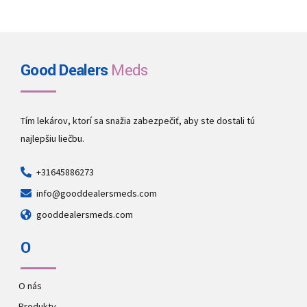
Good Dealers
Meds
Tím lekárov, ktorí sa snažia zabezpečiť, aby ste dostali tú
najlepšiu liečbu.
+31645886273
info@gooddealersmeds.com
gooddealersmeds.com
O
O nás
Produkty