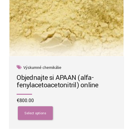
Výskumné chemikálie
Objednajte si APAAN (alfa-
fenylacetoacetonitril) online
€
800.00
This
product
Select options
has
multiple
variants.