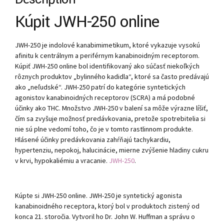
Kúpiť JWH-250 online
JWH-250 je indolové kanabimimetikum, ktoré vykazuje vysokú
afinitu k centrálnym a periférnym kanabinoidným receptorom.
Kúpiť JWH-250 online bol identifikovaný ako súčasť niekoľkých
rôznych produktov „bylinného kadidla“, ktoré sa často predávajú
ako „neľudské“. JWH-250 patrí do kategórie syntetických
agonistov kanabinoidných receptorov (SCRA) a má podobné
účinky ako THC. Množstvo JWH-250 v balení sa môže výrazne líšiť,
čím sa zvyšuje možnosť predávkovania, pretože spotrebitelia si
nie sú plne vedomí toho, čo je v tomto rastlinnom produkte.
Hlásené účinky predávkovania zahŕňajú tachykardiu,
hypertenziu, nepokoj, halucinácie, mierne zvýšenie hladiny cukru
v krvi, hypokaliémiu a vracanie.
JWH-250
.
Kúpte si JWH-250 online. JWH-250 je syntetický agonista
kanabinoidného receptora, ktorý bol v produktoch zistený od
konca 21. storočia. Vytvoril ho Dr. John W. Huffman a správu o