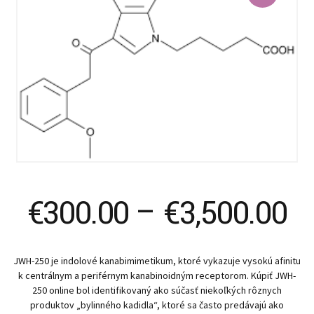
Pr
€
300.00
–
€
3,500.00
ra
JWH-250 je indolové kanabimimetikum, ktoré vykazuje vysokú afinitu
€
k centrálnym a periférnym kanabinoidným receptorom. Kúpiť JWH-
250 online bol identifikovaný ako súčasť niekoľkých rôznych
produktov „bylinného kadidla“, ktoré sa často predávajú ako