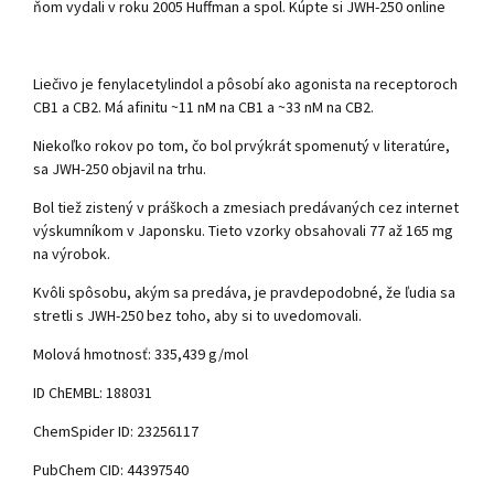
ňom vydali v roku 2005 Huffman a spol. Kúpte si JWH-250 online
Liečivo je fenylacetylindol a pôsobí ako agonista na receptoroch
CB1 a CB2. Má afinitu ~11 nM na CB1 a ~33 nM na CB2.
Niekoľko rokov po tom, čo bol prvýkrát spomenutý v literatúre,
sa JWH-250 objavil na trhu.
Bol tiež zistený v práškoch a zmesiach predávaných cez internet
výskumníkom v Japonsku. Tieto vzorky obsahovali 77 až 165 mg
na výrobok.
Kvôli spôsobu, akým sa predáva, je pravdepodobné, že ľudia sa
stretli s JWH-250 bez toho, aby si to uvedomovali.
Molová hmotnosť: 335,439 g/mol
ID ChEMBL: 188031
ChemSpider ID: 23256117
PubChem CID: 44397540