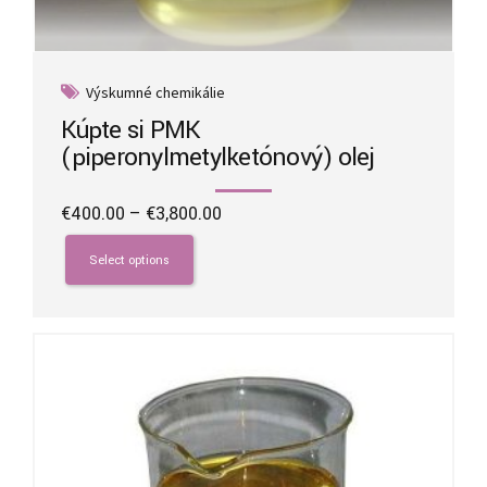
Výskumné chemikálie
Kúpte si PMK
(piperonylmetylketónový) olej
Price
€
400.00
–
€
3,800.00
range:
This
€400.00
product
Select options
through
has
€3,800.00
multiple
variants.
The
options
may
be
chosen
on