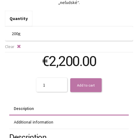
t
„neľudské“.
€3
Quantity
Clear
€
2,200.00
Quantity
Add to cart
Description
Additional information
Description