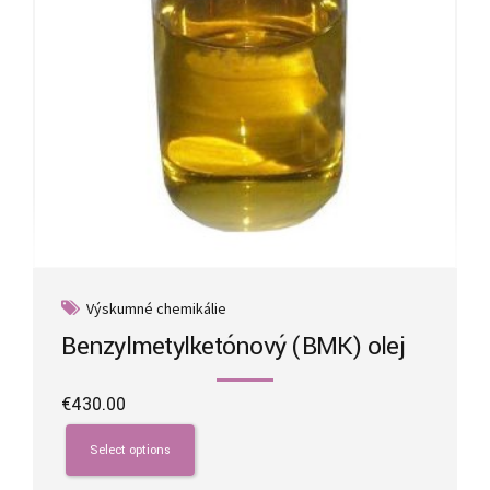
the
product
page
Výskumné chemikálie
Benzylmetylketónový (BMK) olej
€
430.00
This
product
Select options
has