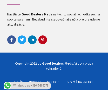
Navštívte
Good Dealers Meds
na týchto sociálnych odkazoch a
spojte sa s nami. Nezabudnite sledovať naše účty pre pravidelné
aktualizácie.
Copyright 2022 od
Good Dealers Meds
. Všetky práva
vyhradené.
O NÁS
NOVINKY
OBCHOD
SPÄŤ NA VRCHOL
WhatsApp us +31645886273