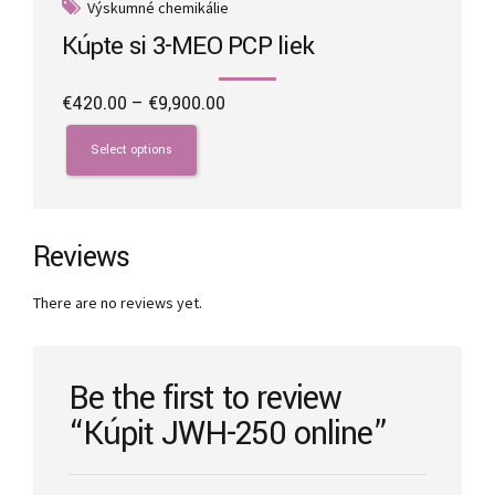
Výskumné chemikálie
Kúpte si 3-MEO PCP liek
Price
€
420.00
–
€
9,900.00
range:
This
€420.00
product
Select options
through
has
€9,900.00
multiple
variants.
The
Reviews
options
may
There are no reviews yet.
be
chosen
on
the
Be the first to review
product
“Kúpiť JWH-250 online”
page