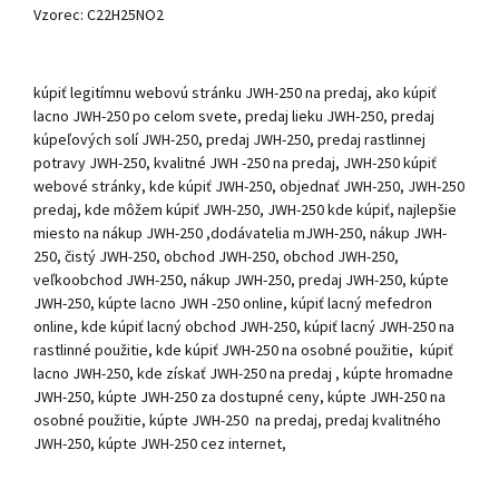
Vzorec: C22H25NO2
kúpiť legitímnu webovú stránku JWH-250 na predaj, ako kúpiť
lacno JWH-250 po celom svete, predaj lieku JWH-250, predaj
kúpeľových solí JWH-250, predaj JWH-250, predaj rastlinnej
potravy JWH-250, kvalitné JWH -250 na predaj, JWH-250 kúpiť
webové stránky, kde kúpiť JWH-250, objednať JWH-250, JWH-250
predaj, kde môžem kúpiť JWH-250, JWH-250 kde kúpiť, najlepšie
miesto na nákup JWH-250 ,dodávatelia mJWH-250, nákup JWH-
250, čistý JWH-250, obchod JWH-250, obchod JWH-250,
veľkoobchod JWH-250, nákup JWH-250, predaj JWH-250, kúpte
JWH-250, kúpte lacno JWH -250 online, kúpiť lacný mefedron
online, kde kúpiť lacný obchod JWH-250, kúpiť lacný JWH-250 na
rastlinné použitie, kde kúpiť JWH-250 na osobné použitie, kúpiť
lacno JWH-250, kde získať JWH-250 na predaj , kúpte hromadne
JWH-250, kúpte JWH-250 za dostupné ceny, kúpte JWH-250 na
osobné použitie, kúpte JWH-250 na predaj, predaj kvalitného
JWH-250, kúpte JWH-250 cez internet,