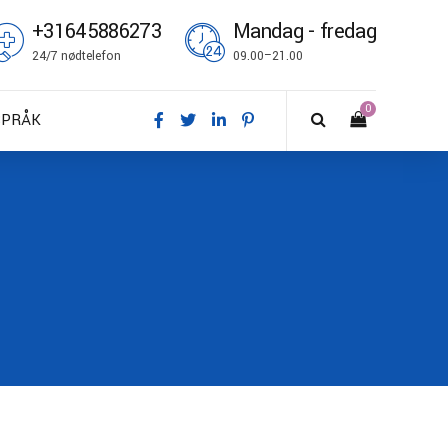
+31645886273
Mandag - fredag
24/7 nødtelefon
09.00–21.00
0
SPRÅK
A – Dansk
E – Deutsch
N – English
S – Español
R – Français
I – Suomi
T – Italiano
O – Norsk bokmål