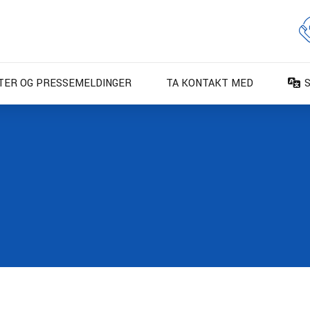
TER OG PRESSEMELDINGER
TA KONTAKT MED
D
D
E
E
F
F
I
N