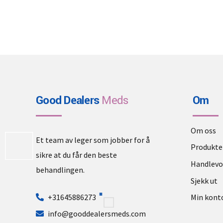
Good Dealers
Meds
Om
Om oss
Et team av leger som jobber for å
Produkte
sikre at du får den beste
Handlev
behandlingen.
Sjekk ut
+31645886273
Min kont
info@gooddealersmeds.com