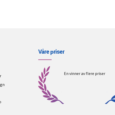
Våre priser
En vinner av flere priser
r
ogn
o