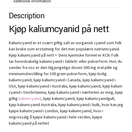
Additional information
Description
Kjøp kaliumcyanid på nett
Kaliumcyanid er et svært giftig salt av uorganisk cyanid som folk
kan bruke som erstatning for det mer populære natriumcyanid.
Kjøp kaliumcyanid på nett = Dens kjemiske formel er KCN. Folk
tar hovedsakelig kaliumcyanid i tablett- eller pulverform. Hvis du
sender fra oss er den tilgjengelige dosen 300 mg oral pille og
minimumsbestilling for 100 gram pulverform, kjøp lovlig
kaliumcyanid, kjøp kaliumcyanid i Canada, kjøp kaliumcyanid i
USA, kjøp kaliumcyanid i Australia, kjøp kaliumcyanid, kjøp kalium
cyanid i Storbritannia, kjøp kaliumcyanid i nærheten av meg, kjøp
giftig
kaliumcyanid
, kjøp kaliumcyanid, kjøp kaliumcyanidgull,
kjøp kaliumcyanid Australia, kjøp kaliumcyanid i bulk, hvor kan jeg
kjøpe kaliumcyanid i London, kjøp kaliumcyanid, hvor i
engrossalg å kjøpe kaliumcyanid i hele verden, kjøpe
kaliumcyanid på nettet