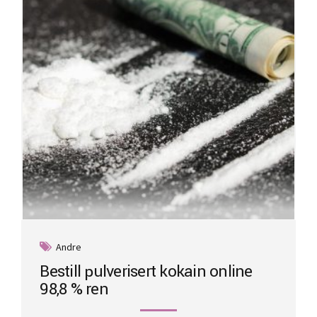
be
chosen
on
the
product
page
Andre
Bestill pulverisert kokain online
98,8 % ren