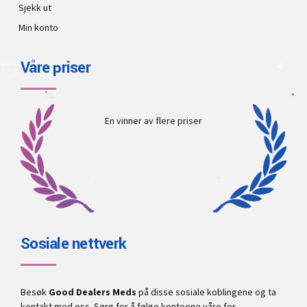
Sjekk ut
Min konto
Våre priser
En vinner av flere priser
Sosiale nettverk
Besøk
Good Dealers Meds
på disse sosiale koblingene og ta
kontakt med oss. Sørg for å følge kontoene våre for