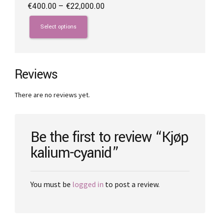
Price
€
400.00
–
€
22,000.00
range:
This
€400.00
product
Select options
through
has
€22,000.00
multiple
variants.
The
Reviews
options
may
There are no reviews yet.
be
chosen
on
the
Be the first to review “Kjøp
product
kalium-cyanid”
page
You must be
logged in
to post a review.