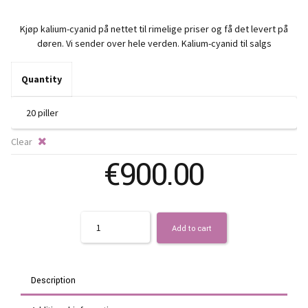
ra
Kjøp kalium-cyanid på nettet til rimelige priser og få det levert på
€
døren. Vi sender over hele verden. Kalium-cyanid til salgs
t
Quantity
€1
Clear
€
900.00
Quantity
Add to cart
Description