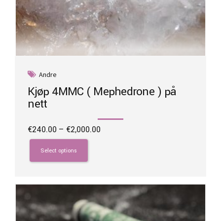
Andre
Kjøp 4MMC ( Mephedrone ) på
nett
Price
€
240.00
–
€
2,000.00
range:
This
€240.00
product
Select options
through
has
€2,000.00
multiple
variants.
The
options
may