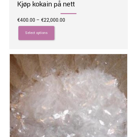
Kjøp kokain på nett
Price
€
400.00
–
€
22,000.00
range:
This
€400.00
product
Select options
through
has
€22,000.00
multiple
variants.
The
options
may
be
chosen
on
the
product
page