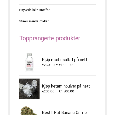
Psykedeliske stoffer
Stimulerende midler
Topprangerte produkter
Kjøp morfinsulfat på nett
Price
€
280.00
–
€
1,900.00
range:
€280.00
through
Kjøp ketaminpulver på nett
€1,900.00
Price
€
205.00
–
€
4,500.00
range:
€205.00
through
Bestill Fat Banana Online
€4,500.00