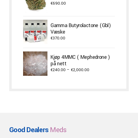
€
690.00
Gamma Butyrolactone (Gbl)
Væske
€
370.00
Kjøp 4MMC ( Mephedrone )
på nett
Price
€
240.00
–
€
2,000.00
range:
€240.00
through
€2,000.00
Good Dealers
Meds