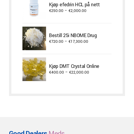
Kjøp efedrin HCL på nett
€2,300.00
Price
€
250.00
–
€
2,000.00
range:
€250.00
through
Bestill 25i NBOME Drug
€2,000.00
Price
€
720.00
–
€
17,300.00
range:
€720.00
through
Kjøp DMT Crystal Online
€17,300.00
Price
€
400.00
–
€
22,000.00
range:
€400.00
through
€22,000.00
Good Dealers
Meds