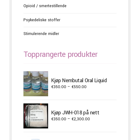
Opioid / smertestillende
Psykedeliske stoffer
Stimulerende midler
Topprangerte produkter
Kjøp Nembutal Oral Liquid
Price
€
350.00
–
€
550.00
range:
€350.00
through
Kjøp JWH-018 på nett
€550.00
Price
€
350.00
–
€
2,300.00
range:
€350.00
through