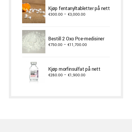
Kjøp fentanyltabletter på nett
Price
€
300.00
–
€
3,000.00
range:
€300.00
through
Bestill 2 Oxo Pce-medisiner
€3,000.00
Price
€
750.00
–
€
11,700.00
range:
€750.00
through
Kjøp morfinsulfat på nett
€11,700.00
Price
€
280.00
–
€
1,900.00
range:
€280.00
through
€1,900.00