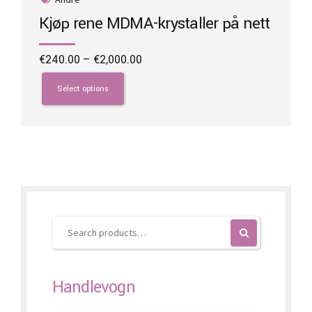
Kjøp rene MDMA-krystaller på nett
Price
€
240.00
–
€
2,000.00
range:
This
€240.00
product
Select options
through
has
€2,000.00
multiple
variants.
The
options
may
be
chosen
on
the
product
page
Handlevogn