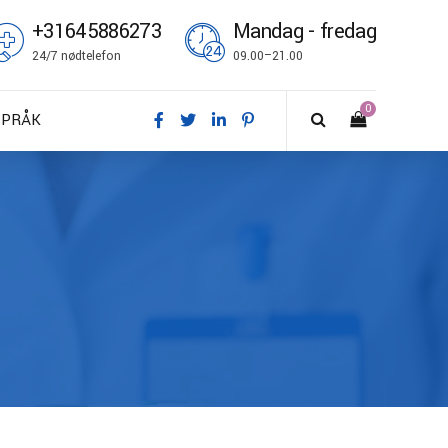
+31645886273
Mandag - fredag
24/7 nødtelefon
09.00–21.00
0
SPRÅK
A – Dansk
E – Deutsch
N – English
S – Español
R – Français
I – Suomi
T – Italiano
O – Norsk bokmål