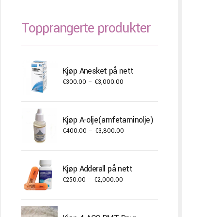
Topprangerte produkter
Kjøp Anesket på nett
Price
€
300.00
–
€
3,000.00
range:
€300.00
through
Kjøp A-olje(amfetaminolje)
€3,000.00
Price
€
400.00
–
€
3,800.00
range:
€400.00
through
Kjøp Adderall på nett
€3,800.00
Price
€
250.00
–
€
2,000.00
range:
€250.00
through