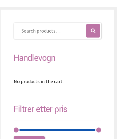
K – Slovenčina
L – Slovenščina
中文 (简体)
Handlevogn
No products in the cart.
Filtrer etter pris