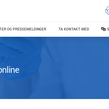
TER OG PRESSEMELDINGER
TA KONTAKT MED
D
D
E
E
online
F
F
I
N