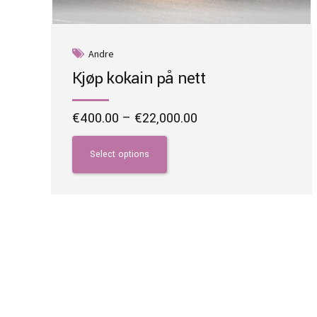
Andre
Kjøp kokain på nett
Price
€
400.00
–
€
22,000.00
range:
This
€400.00
product
Select options
through
has
€22,000.00
multiple
variants.
The
options
may
be
chosen
on