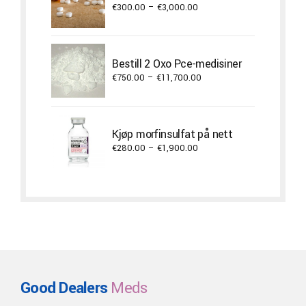
Price
€
300.00
–
€
3,000.00
range:
€300.00
through
Bestill 2 Oxo Pce-medisiner
€3,000.00
Price
€
750.00
–
€
11,700.00
range:
€750.00
through
Kjøp morfinsulfat på nett
€11,700.00
Price
€
280.00
–
€
1,900.00
range:
€280.00
through
€1,900.00
Good Dealers
Meds