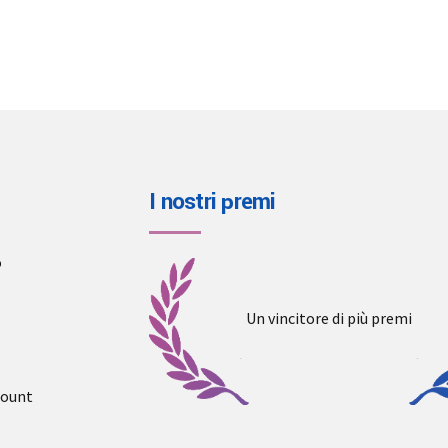
I nostri premi
o
Un vincitore di più premi
count