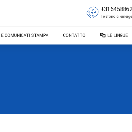
+31645886
Telefono di emergen
E E COMUNICATI STAMPA
CONTATTO
LE LINGUE
DA – Dansk
DE – Deuts
EN – English
ES – Españo
FR – França
FI – Suomi
IT – Italiano
NO – Norsk 