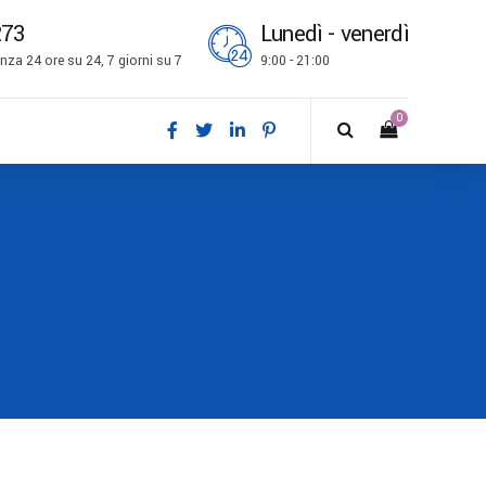
273
Lunedì - venerdì
za 24 ore su 24, 7 giorni su 7
9:00 - 21:00
0
ch
l
is
bokmål