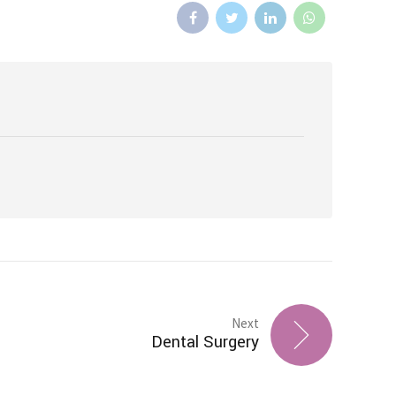
čina
čina
Next
Dental Surgery