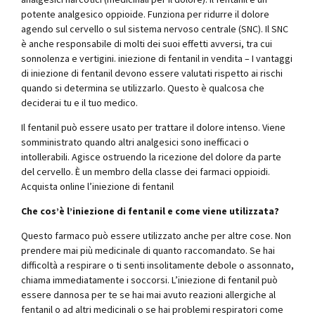
potente analgesico oppioide. Funziona per ridurre il dolore
agendo sul cervello o sul sistema nervoso centrale (SNC). Il SNC
è anche responsabile di molti dei suoi effetti avversi, tra cui
sonnolenza e vertigini. iniezione di fentanil in vendita – I vantaggi
di iniezione di fentanil devono essere valutati rispetto ai rischi
quando si determina se utilizzarlo. Questo è qualcosa che
deciderai tu e il tuo medico.
Il fentanil può essere usato per trattare il dolore intenso. Viene
somministrato quando altri analgesici sono inefficaci o
intollerabili. Agisce ostruendo la ricezione del dolore da parte
del cervello. È un membro della classe dei farmaci oppioidi.
Acquista online l’iniezione di fentanil
Che cos’è l’iniezione di fentanil e come viene utilizzata?
Questo farmaco può essere utilizzato anche per altre cose. Non
prendere mai più medicinale di quanto raccomandato. Se hai
difficoltà a respirare o ti senti insolitamente debole o assonnato,
chiama immediatamente i soccorsi. L’iniezione di fentanil può
essere dannosa per te se hai mai avuto reazioni allergiche al
fentanil o ad altri medicinali o se hai problemi respiratori come