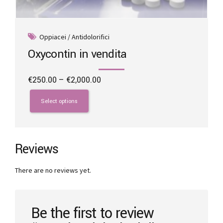
Oppiacei / Antidolorifici
Oxycontin in vendita
Price
€
250.00
–
€
2,000.00
range:
This
€250.00
product
Select options
through
has
€2,000.00
multiple
variants.
The
Reviews
options
may
There are no reviews yet.
be
chosen
on
the
Be the first to review
product