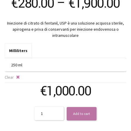
Pr
€
280.00
–
€
1,900.00
ra
Iniezione di citrato di fentanil, USP è una soluzione acquosa sterile,
€
apirogena e priva di conservanti per iniezione endovenosa o
intramuscolare
t
Milliliters
€1
Clear
€
1,000.00
Quantity
Add to cart