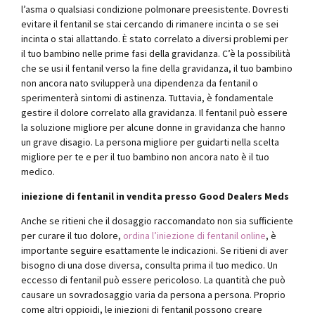
l’asma o qualsiasi condizione polmonare preesistente. Dovresti
evitare il fentanil se stai cercando di rimanere incinta o se sei
incinta o stai allattando. È stato correlato a diversi problemi per
il tuo bambino nelle prime fasi della gravidanza. C’è la possibilità
che se usi il fentanil verso la fine della gravidanza, il tuo bambino
non ancora nato svilupperà una dipendenza da fentanil o
sperimenterà sintomi di astinenza. Tuttavia, è fondamentale
gestire il dolore correlato alla gravidanza. Il fentanil può essere
la soluzione migliore per alcune donne in gravidanza che hanno
un grave disagio. La persona migliore per guidarti nella scelta
migliore per te e per il tuo bambino non ancora nato è il tuo
medico.
iniezione di fentanil in vendita presso Good Dealers Meds
Anche se ritieni che il dosaggio raccomandato non sia sufficiente
per curare il tuo dolore,
ordina l’iniezione di fentanil online
, è
importante seguire esattamente le indicazioni. Se ritieni di aver
bisogno di una dose diversa, consulta prima il tuo medico. Un
eccesso di fentanil può essere pericoloso. La quantità che può
causare un sovradosaggio varia da persona a persona. Proprio
come altri oppioidi, le iniezioni di fentanil possono creare