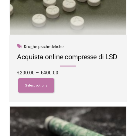
Droghe psichedeliche
Acquista online compresse di LSD
Price
€
200.00
–
€
400.00
range:
This
€200.00
product
Select options
through
has
€400.00
multiple
variants.
The
options
may
be