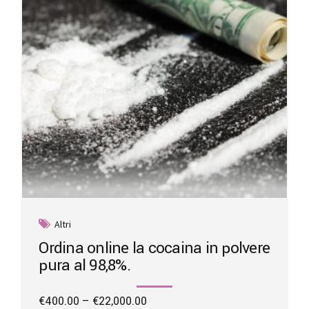
chosen
on
the
product
page
Altri
Ordina online la cocaina in polvere
pura al 98,8%.
Price
€
400.00
–
€
22,000.00