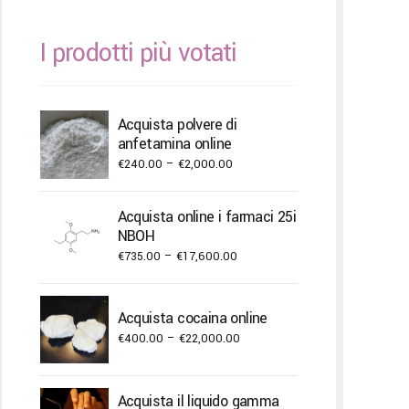
I prodotti più votati
Acquista polvere di
anfetamina online
Price
€
240.00
–
€
2,000.00
range:
€240.00
Acquista online i farmaci 25i
through
NBOH
€2,000.00
Price
€
735.00
–
€
17,600.00
range:
€735.00
Acquista cocaina online
through
Price
€
400.00
–
€
22,000.00
€17,600.00
range:
€400.00
Acquista il liquido gamma
through