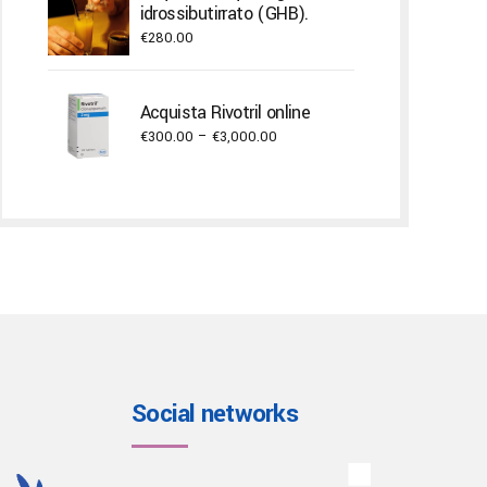
idrossibutirrato (GHB).
€22,000.00
€
280.00
Acquista Rivotril online
Price
€
300.00
–
€
3,000.00
range:
€300.00
through
€3,000.00
Social networks