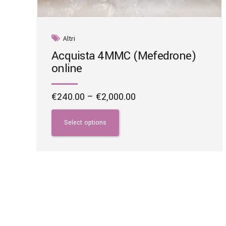
Altri
Acquista 4MMC (Mefedrone)
online
Price
€
240.00
–
€
2,000.00
range:
This
€240.00
product
Select options
through
has
€2,000.00
multiple
variants.
The
options
may
be
chosen