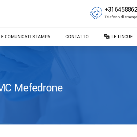
+31645886
Telefono di emergen
E E COMUNICATI STAMPA
CONTATTO
LE LINGUE
DA – Dansk
DE – Deuts
EN – English
ES – Españo
MMC Mefedrone
FR – França
FI – Suomi
IT – Italiano
NO – Norsk 