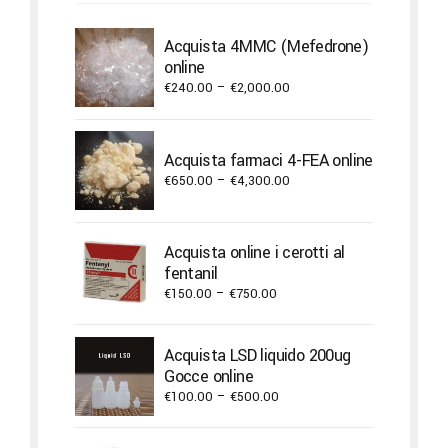
Acquista 4MMC (Mefedrone)
online
Price
€
240.00
–
€
2,000.00
range:
€240.00
through
Acquista farmaci 4-FEA online
€2,000.00
Price
€
650.00
–
€
4,300.00
range:
€650.00
through
Acquista online i cerotti al
€4,300.00
fentanil
Price
€
150.00
–
€
750.00
range:
€150.00
Acquista LSD liquido 200ug
through
Gocce online
€750.00
Price
€
100.00
–
€
500.00
range:
€100.00