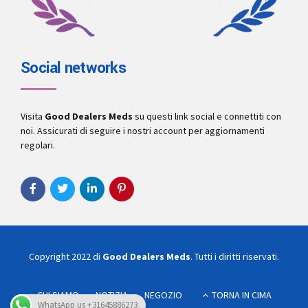
Social networks
Visita
Good Dealers Meds
su questi link social e connettiti con
noi. Assicurati di seguire i nostri account per aggiornamenti
regolari.
Copyright 2022 di
Good Dealers Meds
. Tutti i diritti riservati.
CHI SIAMO
NOTIZIA
NEGOZIO
TORNA IN CIMA
WhatsApp us +31645886273