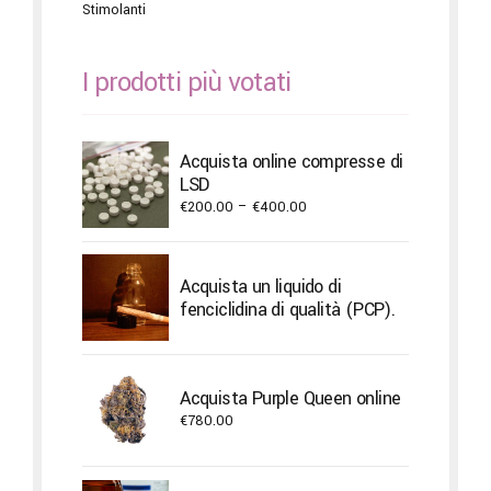
Stimolanti
I prodotti più votati
Acquista online compresse di
LSD
Price
€
200.00
–
€
400.00
range:
€200.00
through
Acquista un liquido di
€400.00
fenciclidina di qualità (PCP).
Acquista Purple Queen online
€
780.00