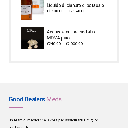
Liquido di cianuro di potassio
Price
€
1,500.00
–
€
2,940.00
range:
€1,500.00
through
Acquista online cristalli di
€2,940.00
MDMA puro
Price
€
240.00
–
€
2,000.00
range:
€240.00
through
€2,000.00
Good Dealers
Meds
Un team di medici che lavora per assicurarti il miglior
trattamento.