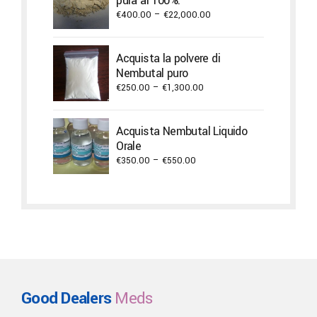
pura al 100%.
€9,900.00
Price
€
400.00
–
€
22,000.00
range:
€400.00
Acquista la polvere di
through
Nembutal puro
€22,000.00
Price
€
250.00
–
€
1,300.00
range:
€250.00
Acquista Nembutal Liquido
through
Orale
€1,300.00
Price
€
350.00
–
€
550.00
range:
€350.00
through
€550.00
Good Dealers
Meds