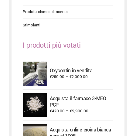
Prodotti chimici di ricerca
Stimolanti
I prodotti più votati
Oxycontin in vendita
Price
€
250.00
–
€
2,000.00
range:
€250.00
through
Acquista il farmaco 3-MEO
€2,000.00
PCP
Price
€
420.00
–
€
9,900.00
range:
€420.00
Acquista online eroina bianca
through