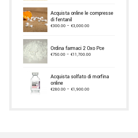
Acquista online le compresse
di fentanil
Price
€
300.00
–
€
3,000.00
range:
€300.00
through
Ordina farmaci 2 Oxo Pce
€3,000.00
Price
€
750.00
–
€
11,700.00
range:
€750.00
through
Acquista solfato di morfina
€11,700.00
online
Price
€
280.00
–
€
1,900.00
range:
€280.00
through
€1,900.00