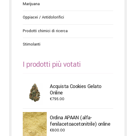
Marijuana
Oppiacei / Antidolorifici
Prodotti chimici di ricerca
Stimolanti
I prodotti più votati
Acquista Cookies Gelato
Online
€
795.00
Ordina APAAN (alfa-
fenilacetoacetonitrile) online
€
800.00