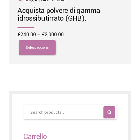
Acquista polvere di gamma
idrossibutirrato (GHB).
Price
€
240.00
–
€
2,000.00
range:
This
€240.00
product
Select options
through
has
€2,000.00
multiple
variants.
The
options
may
be
chosen
on
the
product
page
Carrello