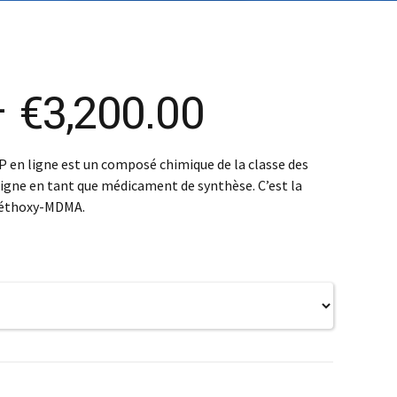
SK – Slovenčina
SL – Slovenščina
中文 (简体)
Price
–
€
3,200.00
range:
en ligne est un composé chimique de la classe des
ligne en tant que médicament de synthèse. C’est la
€430.00
méthoxy-MDMA.
through
€3,200.00