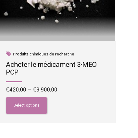
Produits chimiques de recherche
Acheter le médicament 3-MEO
PCP
Price
€
420.00
–
€
9,900.00
range:
This
€420.00
product
Select options
through
has
€9,900.00
multiple
variants.
The