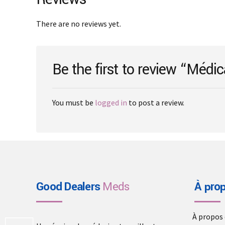
may
be
There are no reviews yet.
chosen
on
the
Be the first to review “Méd
product
page
You must be
logged in
to post a review.
Good Dealers
Meds
À pro
À propos