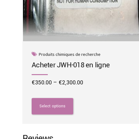
Produits chimiques de recherche
Acheter JWH-018 en ligne
Price
€
350.00
–
€
2,300.00
range:
This
€350.00
product
through
has
Select options
€2,300.00
multiple
variants.
The
options
Reviews