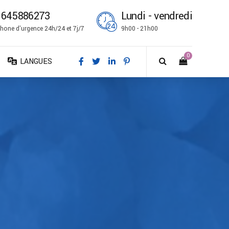
1645886273
Lundi - vendredi
hone d'urgence 24h/24 et 7j/7
9h00 - 21h00
0
LANGUES
DA – Dansk
DE – Deutsch
EN – English
ES – Español
FR – Français
FI – Suomi
IT – Italiano
NO – Norsk bokmål