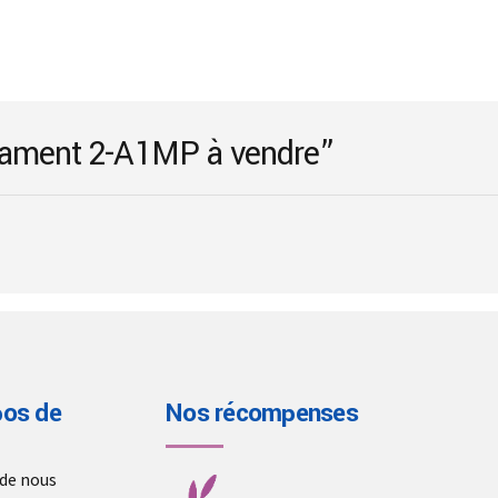
options
may
be
chosen
on
icament 2-A1MP à vendre”
the
product
page
pos de
Nos récompenses
 de nous