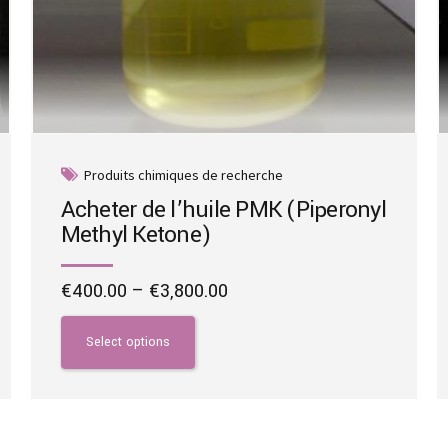
Produits chimiques de recherche
Acheter de l’huile PMK (Piperonyl
Methyl Ketone)
Price
€
400.00
–
€
3,800.00
range:
This
€400.00
product
Select options
through
has
€3,800.00
multiple
variants.
The