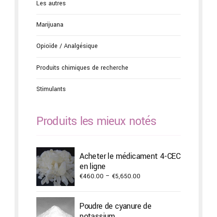
Les autres
Marijuana
Opioïde / Analgésique
Produits chimiques de recherche
Stimulants
Produits les mieux notés
Acheter le médicament 4-CEC
en ligne
Price
€
460.00
–
€
5,650.00
range:
€460.00
Poudre de cyanure de
through
potassium
€5,650.00