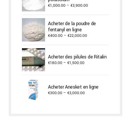
Price
€
1,000.00
–
€
3,900.00
range:
€1,000.00
Acheter de la poudre de
through
fentanyl en ligne
€3,900.00
Price
€
400.00
–
€
22,000.00
range:
€400.00
through
Acheter des pilules de Ritalin
€22,000.00
Price
€
180.00
–
€
1,500.00
range:
€180.00
through
Acheter Anesket en ligne
€1,500.00
Price
€
300.00
–
€
3,000.00
range:
€300.00
through
€3,000.00