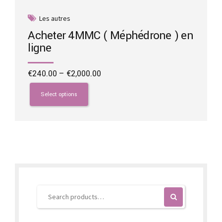
Les autres
Acheter 4MMC ( Méphédrone ) en
ligne
Price
€
240.00
–
€
2,000.00
range:
This
€240.00
product
Select options
through
has
€2,000.00
multiple
variants.
The
options
may
be
chosen
on
the
product
page