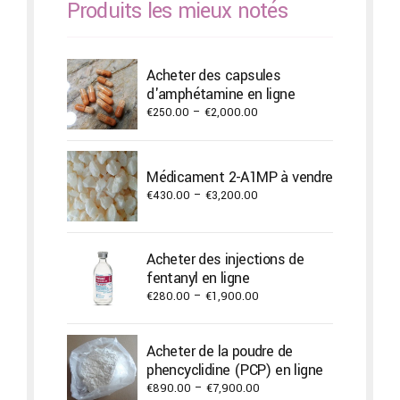
Produits les mieux notés
Acheter des capsules
d'amphétamine en ligne
Price
€
250.00
–
€
2,000.00
range:
€250.00
through
Médicament 2-A1MP à vendre
€2,000.00
Price
€
430.00
–
€
3,200.00
range:
€430.00
through
Acheter des injections de
€3,200.00
fentanyl en ligne
Price
€
280.00
–
€
1,900.00
range:
€280.00
Acheter de la poudre de
through
phencyclidine (PCP) en ligne
€1,900.00
Price
€
890.00
–
€
7,900.00