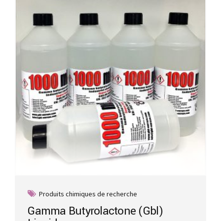
options
may
be
chosen
on
the
product
page
Produits chimiques de recherche
Gamma Butyrolactone (Gbl)