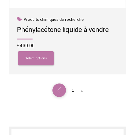
Produits chimiques de recherche
Phénylacétone liquide à vendre
€
430.00
This
product
Select options
has
multiple
variants.
The
options
1
2
may
be
chosen
on
the
product
page