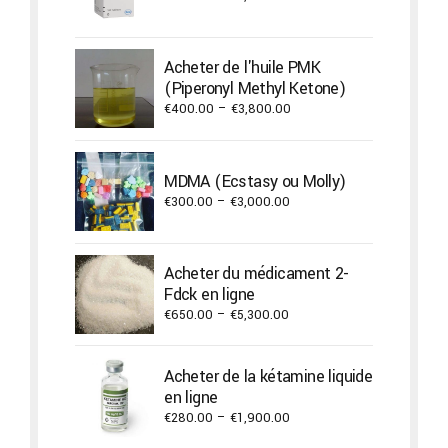
range:
€300.00
through
Acheter de l'huile PMK
€3,000.00
(Piperonyl Methyl Ketone)
Price
€
400.00
–
€
3,800.00
range:
€400.00
through
MDMA (Ecstasy ou Molly)
€3,800.00
Price
€
300.00
–
€
3,000.00
range:
€300.00
through
Acheter du médicament 2-
€3,000.00
Fdck en ligne
Price
€
650.00
–
€
5,300.00
range:
€650.00
Acheter de la kétamine liquide
through
en ligne
€5,300.00
Price
€
280.00
–
€
1,900.00
range: