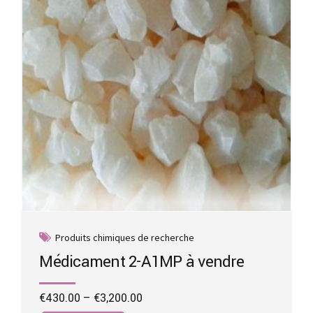
chosen
on
the
product
page
Produits chimiques de recherche
Médicament 2-A1MP à vendre
Price
€
430.00
–
€
3,200.00
range:
This