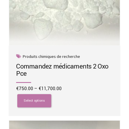
Produits chimiques de recherche
Commandez médicaments 2 Oxo
Pce
Price
€
750.00
–
€
11,700.00
range:
This
€750.00
product
Select options
through
has
€11,700.00
multiple
variants.
The