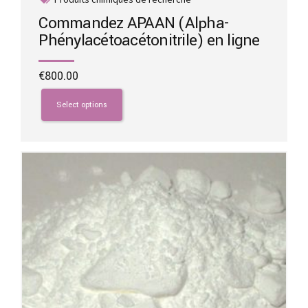
Commandez APAAN (Alpha-
Phénylacétoacétonitrile) en ligne
€
800.00
This
product
Select options
has
multiple
variants.
The
options
may
be
chosen
on
the
product
page