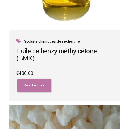
Produits chimiques de recherche
Huile de benzylméthylcétone
(BMK)
€
430.00
This
product
Select options
has
multiple
variants.
The
options
may
be