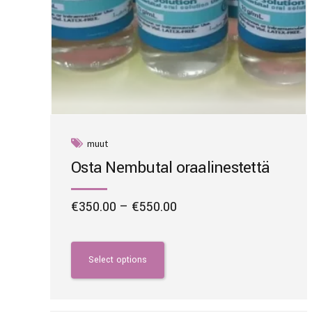
muut
Osta Nembutal oraalinestettä
Price
€
350.00
–
€
550.00
range:
This
€350.00
product
through
has
Select options
€550.00
multiple
variants.
The