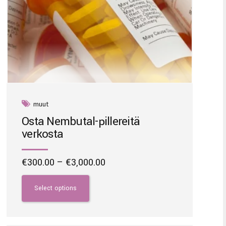
muut
Osta Nembutal-pillereitä
verkosta
Price
€
300.00
–
€
3,000.00
range:
This
€300.00
product
Select options
through
has
€3,000.00
multiple
variants.