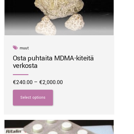
muut
Osta puhtaita MDMA-kiteitä
verkosta
Price
€
240.00
–
€
2,000.00
range:
This
€240.00
product
Select options
through
has
€2,000.00
multiple
variants.
The
options