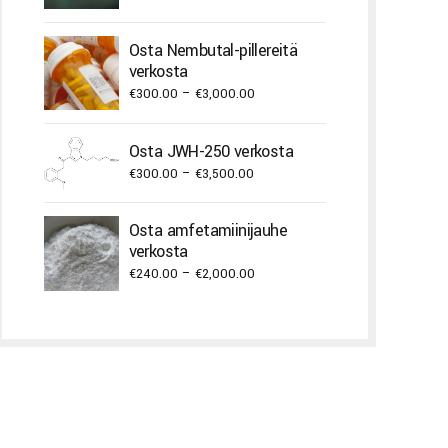
range:
€240.00
Osta Nembutal-pillereitä
through
verkosta
€2,000.00
Price
€
300.00
–
€
3,000.00
range:
€300.00
Osta JWH-250 verkosta
through
Price
€
300.00
–
€
3,500.00
€3,000.00
range:
€300.00
Osta amfetamiinijauhe
through
verkosta
€3,500.00
Price
€
240.00
–
€
2,000.00
range:
€240.00
through
€2,000.00