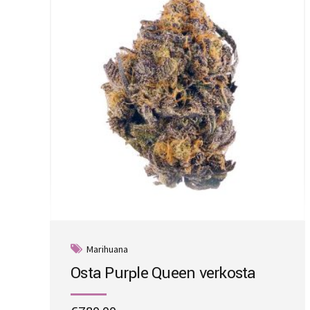
may
be
chosen
on
the
product
page
Marihuana
Osta Purple Queen verkosta