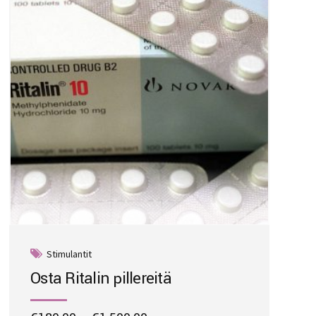
may
be
chosen
on
the
product
page
Stimulantit
Osta Ritalin pillereitä