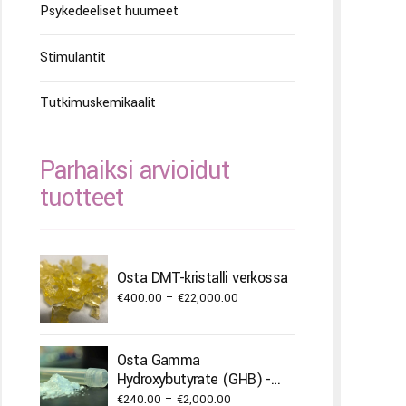
Psykedeeliset huumeet
Stimulantit
Tutkimuskemikaalit
Parhaiksi arvioidut
tuotteet
Osta DMT-kristalli verkossa
Price
€
400.00
–
€
22,000.00
range:
€400.00
Osta Gamma
through
Hydroxybutyrate (GHB) -
€22,000.00
jauhe
Price
€
240.00
–
€
2,000.00