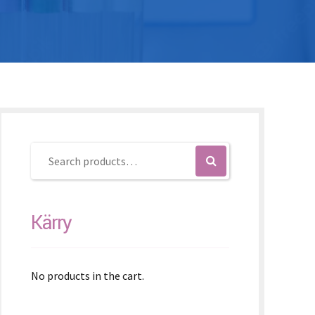
K – Slovenčina
L – Slovenščina
文 (简体)
Kärry
No products in the cart.