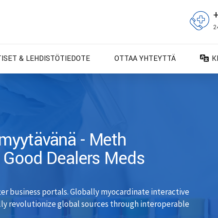
2
TISET & LEHDISTÖTIEDOTE
OTTAA YHTEYTTÄ
K
D
D
E
E
 myytävänä - Meth
F
| Good Dealers Meds
F
IT
er business portals. Globally myocardinate interactive
N
ally revolutionize global sources through interoperable