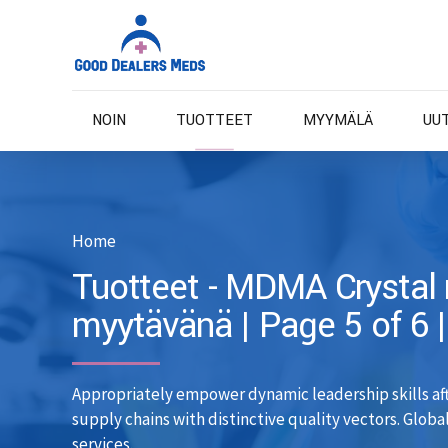
NOIN
TUOTTEET
MYYMÄLÄ
UU
Home
Tuotteet - MDMA Crystal
myytävänä | Page 5 of 6 
Appropriately empower dynamic leadership skills aft
supply chains with distinctive quality vectors. Glob
services.