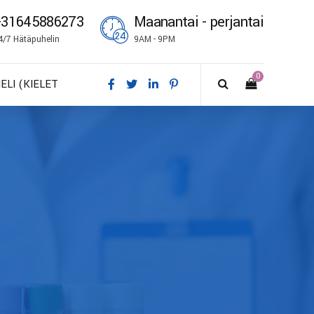
+31645886273
Maanantai - perjantai
4/7 Hätäpuhelin
9AM - 9PM
0
IELI (KIELET
A – Dansk
E – Deutsch
N – English
S – Español
R – Français
I – Suomi
 – Italiano
O – Norsk bokmål