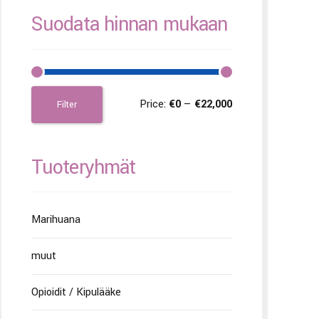
Suodata hinnan mukaan
Price:
€0
—
€22,000
Filter
Tuoteryhmät
Marihuana
muut
Opioidit / Kipulääke