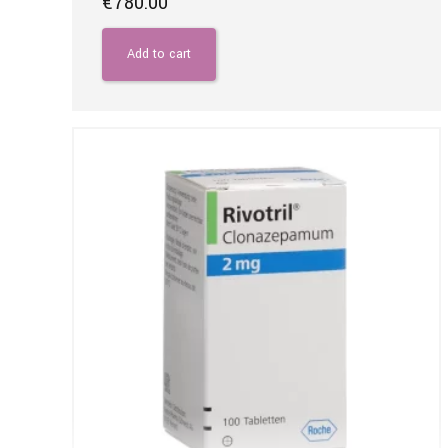
€
780.00
Add to cart