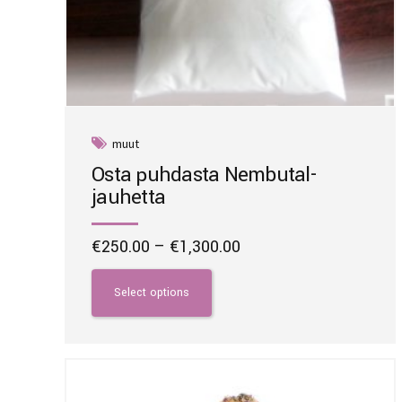
muut
Osta puhdasta Nembutal-
jauhetta
Price
€
250.00
–
€
1,300.00
range:
This
€250.00
product
Select options
through
has
€1,300.00
multiple
variants.
The
options