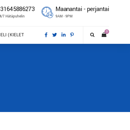
+31645886273
Maanantai - perjantai
4/7 Hätäpuhelin
9AM - 9PM
0
IELI (KIELET
A – Dansk
E – Deutsch
N – English
S – Español
R – Français
I – Suomi
 – Italiano
O – Norsk bokmål