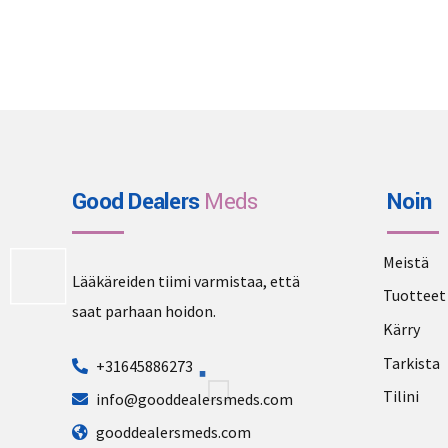
Good Dealers
Meds
Noin
Meistä
Lääkäreiden tiimi varmistaa, että
Tuotteet
saat parhaan hoidon.
Kärry
Tarkista
+31645886273
Tilini
info@gooddealersmeds.com
gooddealersmeds.com