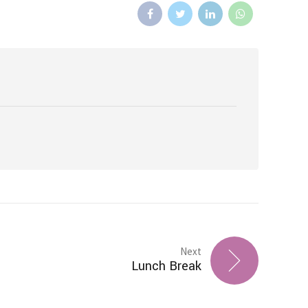
K – Slovenčina
L – Slovenščina
文 (简体)
Next
Lunch Break