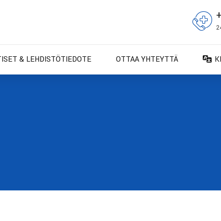
2
TISET & LEHDISTÖTIEDOTE
OTTAA YHTEYTTÄ
K
D
D
E
E
F
F
IT
N