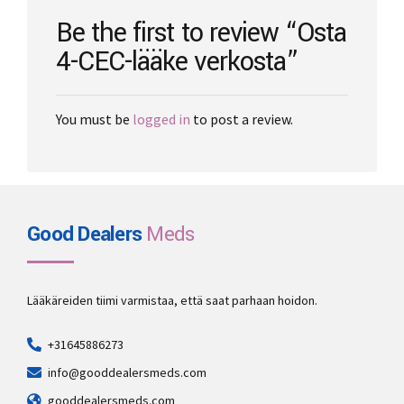
the
Be the first to review “Osta
product
4-CEC-lääke verkosta”
page
You must be
logged in
to post a review.
Good Dealers
Meds
Lääkäreiden tiimi varmistaa, että saat parhaan hoidon.
+31645886273
info@gooddealersmeds.com
gooddealersmeds.com