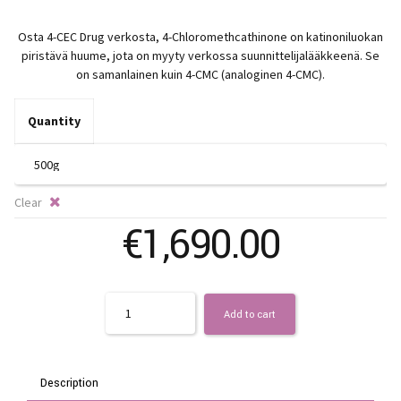
r
Osta 4-CEC Drug verkosta, 4-Chloromethcathinone on katinoniluokan
€
piristävä huume, jota on myyty verkossa suunnittelijalääkkeenä. Se
on samanlainen kuin 4-CMC (analoginen 4-CMC).
t
Quantity
€
Clear
€
1,690.00
Quantity
Add to cart
Description