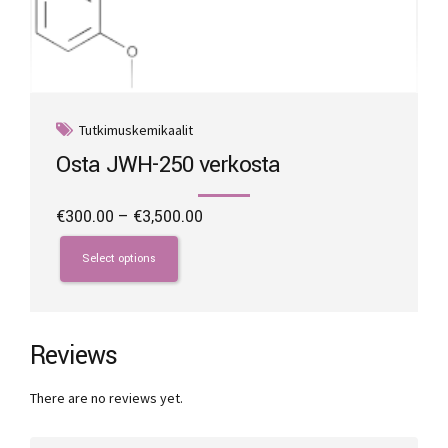
page
Tutkimuskemikaalit
Osta JWH-250 verkosta
Price
€
300.00
–
€
3,500.00
range:
This
€300.00
product
Select options
through
has
€3,500.00
multiple
variants.
The
Reviews
options
may
There are no reviews yet.
be
chosen
on