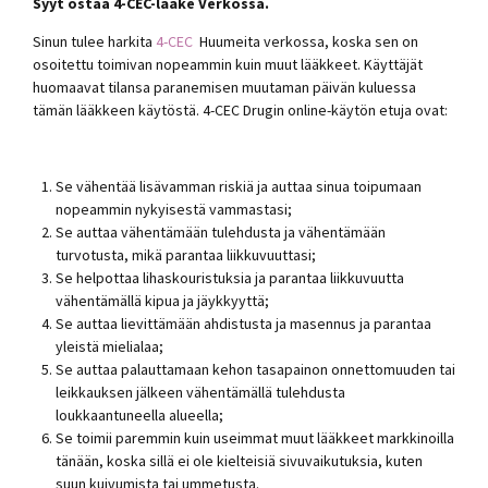
Syyt ostaa 4-CEC-lääke Verkossa.
Sinun tulee harkita
4-CEC
Huumeita verkossa, koska sen on
osoitettu toimivan nopeammin kuin muut lääkkeet. Käyttäjät
huomaavat tilansa paranemisen muutaman päivän kuluessa
tämän lääkkeen käytöstä. 4-CEC Drugin online-käytön etuja ovat:
Se vähentää lisävamman riskiä ja auttaa sinua toipumaan
nopeammin nykyisestä vammastasi;
Se auttaa vähentämään tulehdusta ja vähentämään
turvotusta, mikä parantaa liikkuvuuttasi;
Se helpottaa lihaskouristuksia ja parantaa liikkuvuutta
vähentämällä kipua ja jäykkyyttä;
Se auttaa lievittämään ahdistusta ja masennus ja parantaa
yleistä mielialaa;
Se auttaa palauttamaan kehon tasapainon onnettomuuden tai
leikkauksen jälkeen vähentämällä tulehdusta
loukkaantuneella alueella;
Se toimii paremmin kuin useimmat muut lääkkeet markkinoilla
tänään, koska sillä ei ole kielteisiä sivuvaikutuksia, kuten
suun kuivumista tai ummetusta.