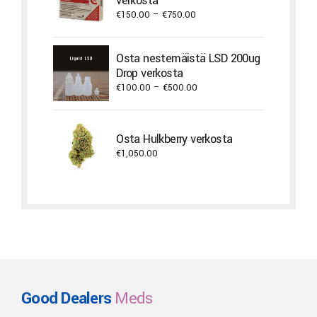
verkosta
€4,300.00
Price
€
150.00
–
€
750.00
range:
€150.00
Osta nestemäistä LSD 200ug
through
Drop verkosta
€750.00
Price
€
100.00
–
€
500.00
range:
€100.00
through
Osta Hulkberry verkosta
€500.00
€
1,050.00
Good Dealers
Meds