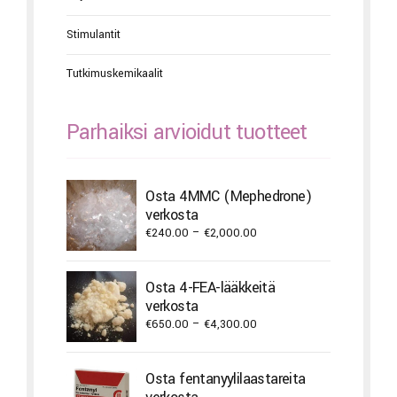
Stimulantit
Tutkimuskemikaalit
Parhaiksi arvioidut tuotteet
Osta 4MMC (Mephedrone)
verkosta
Price
€
240.00
–
€
2,000.00
range:
€240.00
Osta 4-FEA-lääkkeitä
through
verkosta
€2,000.00
Price
€
650.00
–
€
4,300.00
range:
€650.00
Osta fentanyylilaastareita
through