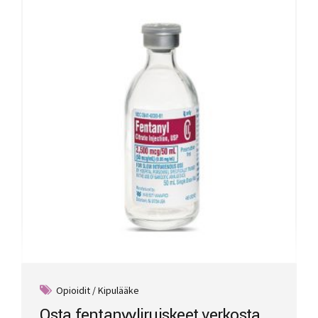
Opioidit / Kipulääke
Osta fentanyyliruiskeet verkosta