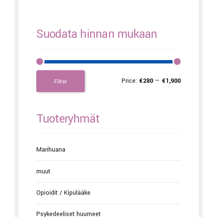
Suodata hinnan mukaan
Price:
€280
—
€1,900
Filter
Tuoteryhmät
Marihuana
muut
Opioidit / Kipulääke
Psykedeeliset huumeet