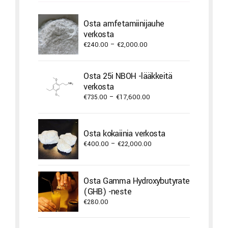
Osta amfetamiinijauhe
verkosta
Price
€
240.00
–
€
2,000.00
range:
€240.00
Osta 25i NBOH -lääkkeitä
through
verkosta
€2,000.00
Price
€
735.00
–
€
17,600.00
range:
€735.00
through
Osta kokaiinia verkosta
€17,600.00
Price
€
400.00
–
€
22,000.00
range:
€400.00
through
Osta Gamma Hydroxybutyrate
€22,000.00
(GHB) -neste
€
280.00