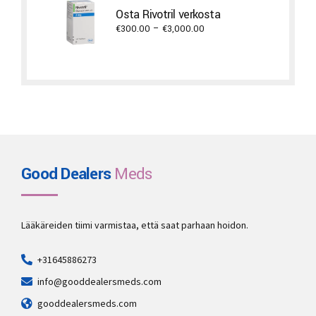
Osta Rivotril verkosta
Price
€
300.00
–
€
3,000.00
range:
€300.00
through
€3,000.00
Good Dealers
Meds
Lääkäreiden tiimi varmistaa, että saat parhaan hoidon.
+31645886273
info@gooddealersmeds.com
gooddealersmeds.com