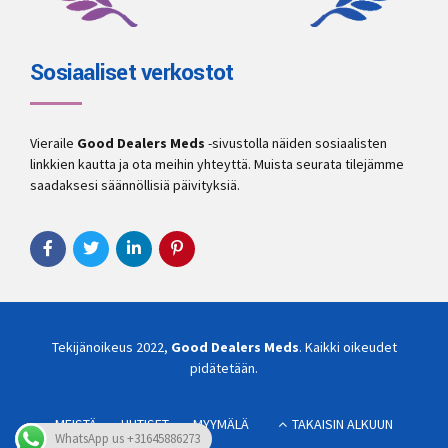
Sosiaaliset verkostot
Vieraile
Good Dealers Meds
-sivustolla näiden sosiaalisten
linkkien kautta ja ota meihin yhteyttä. Muista seurata tilejämme
saadaksesi säännöllisiä päivityksiä.
Tekijänoikeus 2022,
Good Dealers Meds
. Kaikki oikeudet
pidätetään.
MEISTÄ
UUTISET
MYYMÄLÄ
TAKAISIN ALKUUN
WhatsApp us +31645886273