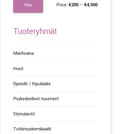
Price:
€200
—
€4,500
Filter
Tuoteryhmät
Marihuana
muut
Opioidit / Kipulääke
Psykedeeliset huumeet
Stimulantit
Tutkimuskemikaalit