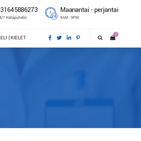
+31645886273
Maanantai - perjantai
4/7 Hätäpuhelin
9AM - 9PM
0
IELI (KIELET
A – Dansk
E – Deutsch
N – English
S – Español
R – Français
I – Suomi
 – Italiano
O – Norsk bokmål