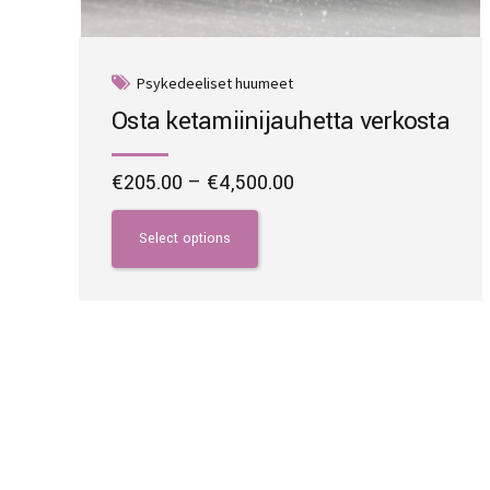
Psykedeeliset huumeet
Osta ketamiinijauhetta verkosta
Price
€
205.00
–
€
4,500.00
range:
This
€205.00
product
Select options
through
has
€4,500.00
multiple
variants.
The
options
may
be
chosen
on