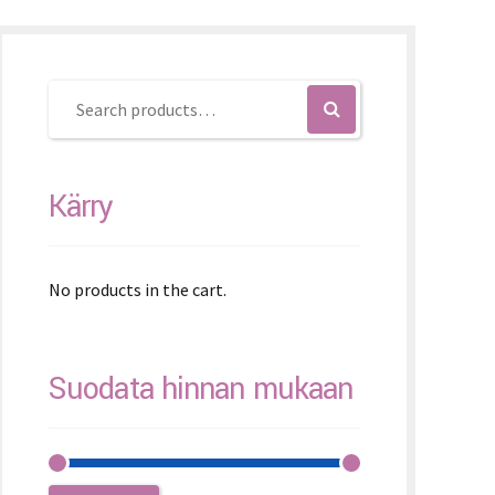
K – Slovenčina
L – Slovenščina
文 (简体)
Kärry
No products in the cart.
Suodata hinnan mukaan