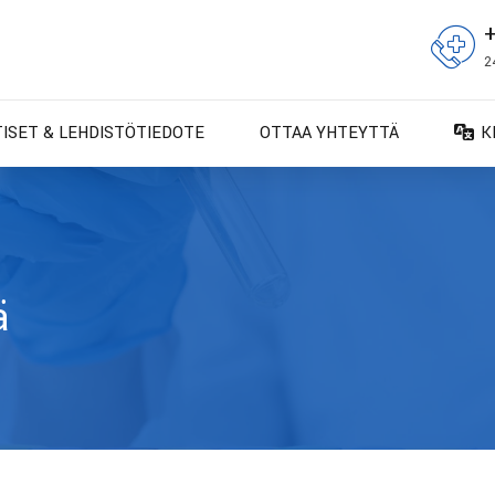
2
TISET & LEHDISTÖTIEDOTE
OTTAA YHTEYTTÄ
K
D
D
E
E
ä
F
F
IT
N