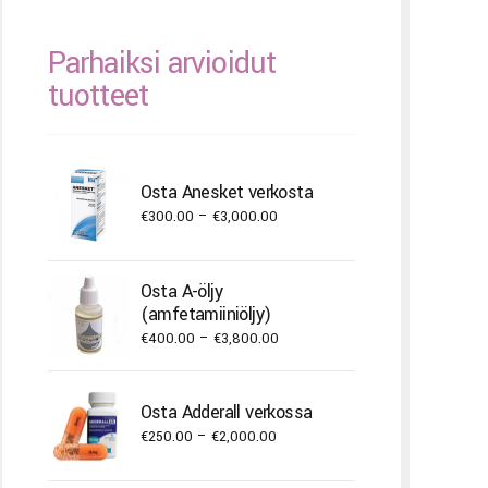
Parhaiksi arvioidut
tuotteet
Osta Anesket verkosta
Price
€
300.00
–
€
3,000.00
range:
€300.00
Osta A-öljy
through
(amfetamiiniöljy)
€3,000.00
Price
€
400.00
–
€
3,800.00
range:
€400.00
Osta Adderall verkossa
through
Price
€
250.00
–
€
2,000.00
€3,800.00
range: