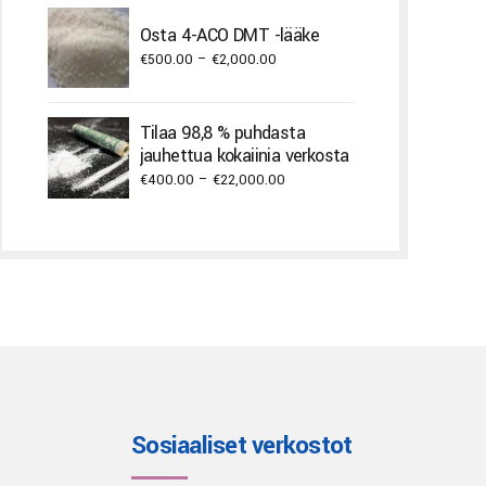
€250.00
through
Osta 4-ACO DMT -lääke
€2,000.00
Price
€
500.00
–
€
2,000.00
range:
€500.00
Tilaa 98,8 % puhdasta
through
jauhettua kokaiinia verkosta
€2,000.00
Price
€
400.00
–
€
22,000.00
range:
€400.00
through
€22,000.00
Sosiaaliset verkostot