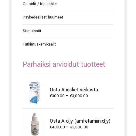
Opioidit / Kipulääke
Psykedeeliset huumeet
Stimulantit
Tutkimuskemikaalit
Parhaiksi arvioidut tuotteet
Osta Anesket verkosta
Price
€
300.00
–
€
3,000.00
range:
€300.00
through
Osta A-öljy (amfetamiiniöljy)
€3,000.00
Price
€
400.00
–
€
3,800.00
range: