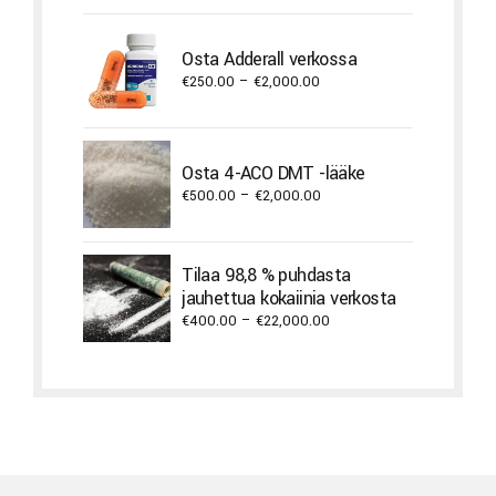
€400.00
through
Osta Adderall verkossa
€3,800.00
Price
€
250.00
–
€
2,000.00
range:
€250.00
through
Osta 4-ACO DMT -lääke
€2,000.00
Price
€
500.00
–
€
2,000.00
range:
€500.00
through
Tilaa 98,8 % puhdasta
€2,000.00
jauhettua kokaiinia verkosta
Price
€
400.00
–
€
22,000.00
range:
€400.00
through
€22,000.00