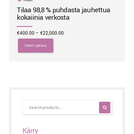
Tilaa 98,8 % puhdasta jauhettua
kokaiinia verkosta
Price
€
400.00
–
€
22,000.00
range:
This
€400.00
product
Select options
through
has
€22,000.00
multiple
variants.
The
options
may
be
chosen
on
the
product
page
Kärry