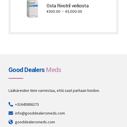
Osta Rivotril verkosta
Price
€
300.00
–
€
3,000.00
range:
€300.00
through
€3,000.00
Good Dealers
Meds
Lääkäreiden tiimi varmistaa, että saat parhaan hoidon.
+31645886273
info@gooddealersmeds.com
gooddealersmeds.com