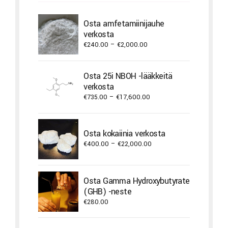
Osta amfetamiinijauhe
verkosta
Price
€
240.00
–
€
2,000.00
range:
€240.00
Osta 25i NBOH -lääkkeitä
through
verkosta
€2,000.00
Price
€
735.00
–
€
17,600.00
range:
€735.00
through
Osta kokaiinia verkosta
€17,600.00
Price
€
400.00
–
€
22,000.00
range:
€400.00
through
Osta Gamma Hydroxybutyrate
€22,000.00
(GHB) -neste
€
280.00