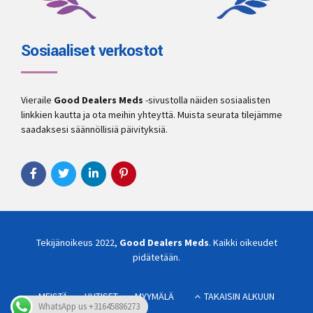
Sosiaaliset verkostot
Vieraile
Good Dealers Meds
-sivustolla näiden sosiaalisten
linkkien kautta ja ota meihin yhteyttä. Muista seurata tilejämme
saadaksesi säännöllisiä päivityksiä.
Tekijänoikeus 2022,
Good Dealers Meds
. Kaikki oikeudet
pidätetään.
MEISTÄ
UUTISET
MYYMÄLÄ
TAKAISIN ALKUUN
WhatsApp us +31645886273