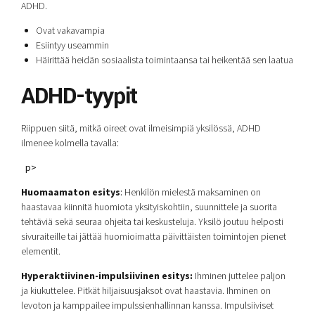
ADHD.
Ovat vakavampia
Esiintyy useammin
Häirittää heidän sosiaalista toimintaansa tai heikentää sen laatua
ADHD-tyypit
Riippuen siitä, mitkä oireet ovat ilmeisimpiä yksilössä, ADHD
ilmenee kolmella tavalla:
p>
Huomaamaton esitys
:
Henkilön mielestä maksaminen on
haastavaa kiinnitä huomiota yksityiskohtiin, suunnittele ja suorita
tehtäviä sekä seuraa ohjeita tai keskusteluja. Yksilö joutuu helposti
sivuraiteille tai jättää huomioimatta päivittäisten toimintojen pienet
elementit.
Hyperaktiivinen-impulsiivinen esitys:
Ihminen juttelee paljon
ja kiukuttelee. Pitkät hiljaisuusjaksot ovat haastavia. Ihminen on
levoton ja kamppailee impulssienhallinnan kanssa. Impulsiiviset