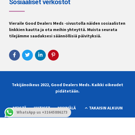
Sosiaaliset verkostot
Vieraile
Good Dealers Meds
-sivustolla näiden sosiaalisten
linkkien kautta ja ota meihin yhteyttä. Muista seurata
tilejämme saadaksesi säännöllisiä päivityksiä.
Tekijänoikeus 2022,
Good Dealers Meds
. Kaikki oikeudet
pidätetään.
MEISTÄ
UUTISET
MYYMÄLÄ
TAKAISIN ALKUUN
WhatsApp us +31645886273