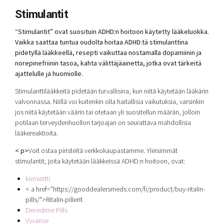
Stimulantit
“Stimulantit” ovat suosituin ADHD:n hoitoon käytetty lääkeluokka.
Vaikka saattaa tuntua oudolta hoitaa ADHD:tä stimulanttina
pidetyllä lääkkeellä, resepti vaikuttaa nostamalla dopamiinin ja
norepinefriinin tasoa, kahta välittäjäainetta, jotka ovat tärkeitä
ajattelulle ja huomiolle.
Stimulanttilääkkeitä pidetään turvallisina, kun niitä käytetään lääkärin
valvonnassa. Niillä voi kuitenkin olla haitallisia vaikutuksia, varsinkin
jos niitä käytetään väärin tai otetaan yli suositellun määrän, jolloin
potilaan terveydenhuollon tarjoajan on seurattava mahdollisia
lääkereaktioita.
< p>
Voit ostaa piristeitä verkkokaupastamme. Yleisimmät
stimulantit, joita käytetään lääkkeissä ADHD:n hoitoon, ovat:
konsertti
< a href="https://gooddealersmeds.com/fi/product/buy-ritalin-
pills/">
Ritalin-pillerit
Dexedrine Pills
Vyvanse