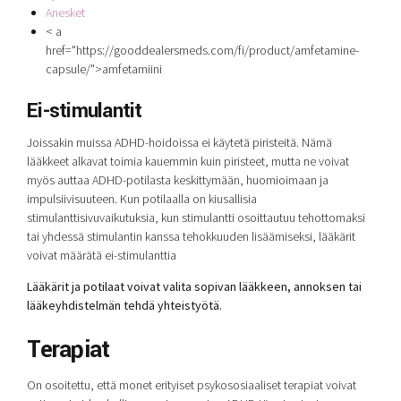
Anesket
< a
href="https://gooddealersmeds.com/fi/product/amfetamine-
capsule/">
amfetamiini
Ei-stimulantit
Joissakin muissa ADHD-hoidoissa ei käytetä piristeitä. Nämä
lääkkeet alkavat toimia kauemmin kuin piristeet, mutta ne voivat
myös auttaa ADHD-potilasta keskittymään, huomioimaan ja
impulsiivisuuteen. Kun potilaalla on kiusallisia
stimulanttisivuvaikutuksia, kun stimulantti osoittautuu tehottomaksi
tai yhdessä stimulantin kanssa tehokkuuden lisäämiseksi, lääkärit
voivat määrätä ei-stimulanttia
Lääkärit ja potilaat voivat valita sopivan lääkkeen, annoksen tai
lääkeyhdistelmän tehdä yhteistyötä.
Terapiat
On osoitettu, että monet erityiset psykososiaaliset terapiat voivat