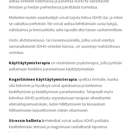
auttaa oireiden hallinnassa ja parantaa ADHD:tä sairastavien
ihmisten ja heidän perheidensä päivittäistä toimintaa.
Mielenterveyden asiantuntijat voivat tarjota tietoa ADHD:sta. ja miten
se vaikuttaa perheisiin. Ne voivat auttaa kehittämään uusia kykyjä,
näkökulmia ja ihmissuhteita sekä lapselle että hänen vanhemmilleen.
Hoito ahdistuneisuus- tai masennusoireilla, jotka voivat esiintyä
samanaikaisesti ADHD-oireiden kanssa, on suurempi mahdollisuus
onnistua.
Käyttäytymisterapia
on eräänlainen psykoterapia, jolla pyritään
auttamaan henkilöä parantamaan käyttäytymistään.
Kognitiivinen käyttäytymisterapia
opettaa ihmisille, kuinka
olla tietoinen ja hyväksyä omat ajatuksensa ja tunteensa
keskittymisen ja keskittymisen parantamiseksi. Terapeutti myös
kehottaa ADHD-potilasta sopeutumaan terapian aiheuttamiin
elämäntapamuutoksiin, kuten hillittymiseen tai kiusauksen
hillitsemiseen tarpeettomien riskien ottamiseen.
Stressin hallinta
b>
tekniikat voivat auttaa ADHD-potilaita
käsittelemään stressiä ja reagoimaan rauhallisesti lapsensa