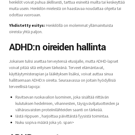
henkilöt voivat puhua äkillisesti, tarttua esineitä muilta tai keskeyttää
muita usein. Henkilön mielestä on haastavaa noudattaa ohjeita tai
odottaa vuoroaan.
Yhdistetty esitys:
Henkilöllä on molemmat yllämainituista
oireista yhtä paljon.
ADHD:n oireiden hallinta
Jokaisen tulisi asettaa terveytensä etusijalle, mutta ADHD-lapset
voivat pitää sitä erityisen tärkeänä. Terveet elämäntavat,
käyttäytymisterapian ja lääkityksen lisäksi, voivat auttaa sinua
hallitsemaan ADHD:n oireita. Seuraavassa on joitain hyödyllisiä
terveellisiä tapoja:
Ravitsevan ruokavalion luominen, joka sisältää riittävän
kulutuksen hedelmien, vihannesten, täysjyväviljatuotteiden ja
vähärasvaisten proteiinilähteiden saanti on tärkeää.
Iästä riippuen , harjoittaa päivittäistä fyysistä toimintaa.
Nuku sopiva määrä joka yö.
span>