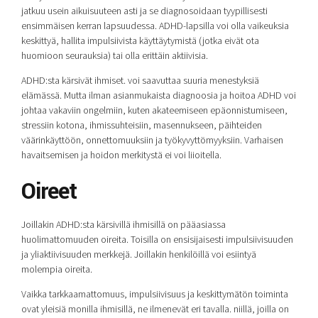
jatkuu usein aikuisuuteen asti ja se diagnosoidaan tyypillisesti
ensimmäisen kerran lapsuudessa. ADHD-lapsilla voi olla vaikeuksia
keskittyä, hallita impulsiivista käyttäytymistä (jotka eivät ota
huomioon seurauksia) tai olla erittäin aktiivisia.
ADHD:sta kärsivät ihmiset. voi saavuttaa suuria menestyksiä
elämässä. Mutta ilman asianmukaista diagnoosia ja hoitoa ADHD voi
johtaa vakaviin ongelmiin, kuten akateemiseen epäonnistumiseen,
stressiin kotona, ihmissuhteisiin, masennukseen, päihteiden
väärinkäyttöön, onnettomuuksiin ja työkyvyttömyyksiin. Varhaisen
havaitsemisen ja hoidon merkitystä ei voi liioitella.
Oireet
Joillakin ADHD:sta kärsivillä ihmisillä on pääasiassa
huolimattomuuden oireita. Toisilla on ensisijaisesti impulsiivisuuden
ja yliaktiivisuuden merkkejä. Joillakin henkilöillä voi esiintyä
molempia oireita.
Vaikka tarkkaamattomuus, impulsiivisuus ja keskittymätön toiminta
ovat yleisiä monilla ihmisillä, ne ilmenevät eri tavalla. niillä, joilla on