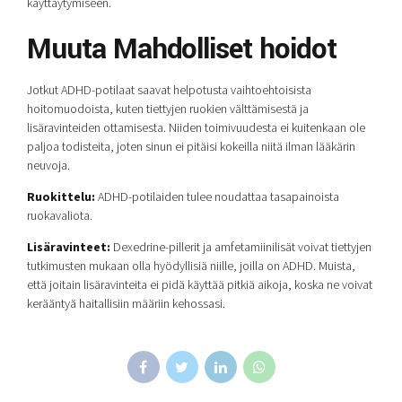
käyttäytymiseen.
Muuta Mahdolliset hoidot
Jotkut ADHD-potilaat saavat helpotusta vaihtoehtoisista
hoitomuodoista, kuten tiettyjen ruokien välttämisestä ja
lisäravinteiden ottamisesta. Niiden toimivuudesta ei kuitenkaan ole
paljoa todisteita, joten sinun ei pitäisi kokeilla niitä ilman lääkärin
neuvoja.
Ruokittelu:
ADHD-potilaiden tulee noudattaa tasapainoista
ruokavaliota.
Lisäravinteet:
Dexedrine-pillerit ja amfetamiinilisät voivat tiettyjen
tutkimusten mukaan olla hyödyllisiä niille, joilla on ADHD. Muista,
että joitain lisäravinteita ei pidä käyttää pitkiä aikoja, koska ne voivat
kerääntyä haitallisiin määriin kehossasi.