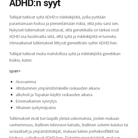
ADHD:n syyt
Tutkijat tutkivat syitä ADHD:n riskitekijöitä, joilla pyritään
parantamaan hoitoa ja pienentämään riskiä, ​​että joku saisi sen.
Nykyiset tutkimukset osoittavat, että genetiikalla on tärkeä rooli
ADHD:ssa huolimatta siitä, että syitä ja riskitekijöitä ei tunneta.
Viimeaikaiset tutkimukset liittyvät geneettisiin syihin ADHD:hen.
Tutkijat tutkivat muita mahdollisia syitä ja riskitekijöitä genetiikan
lisäksi, kuten:
span>
Aivovamma
Altistuminen ympäristöriskeille raskauden aikana
alkoholi ja Tupakan käyttö raskauden aikana
Ennenaikainen synnytys
Alhainen syntymäpaino
Tutkimukset eivät tue laajalti yleisiä uskomuksia, joiden mukaan
vanhemmuus, liiallinen television katselu, liiallinen sokerin kulutus tai
sosiaaliset ja ympäristötekijät, mukaan lukien perhekonfliktit tai
köyhyys, vaikuttavat ADHD:hen. Tietenkin monet tekijät, mukaan