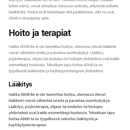
lukien nämä, voivat aiheuttaa viskoosia rasitusta, erityisesti joillakin
henkilöillä. Tiedot eivät kuitenkaan riitä päättämään, että ne ovat
ADHD:n ensisijaisia ​​syitä.
Hoito ja terapiat
Vaikka ADHD:lle ei ole tunnettua hoitoa, olemassa olevat lääkkeet
voivat vähentää oireita ja parantaa suorituskykyä. Lääkitys,
psykoterapia, ohjaus tai koulutus tai hoitojen yhdistelmä ovat kaikki
esimerkkejä hoidoista. Tehokkain tapa hoitaa ADHD:ta on
tyypillisesti lääkkeiden ja käyttäytymisterapian yhdistelmä.
Lääkitys
Vaikka ADHD:lle ei ole tunnettua hoitoa, olemassa olevat
lääkkeet voivat vähentää oireita ja parantaa suorituskykyä.
Lääkitys, psykoterapia, ohjaus tai koulutus tai hoitojen
yhdistelmä ovat kaikki esimerkkejä hoidoista. Tehokkain tapa
hoitaa ADHD:ta on tyypillisesti sekoitus lääkitystä ja
käyttäytymisterapiaa.