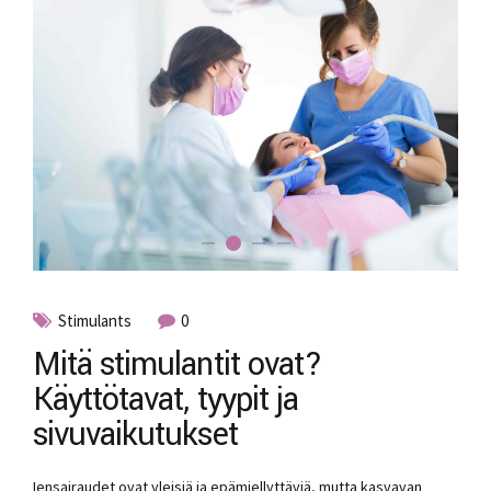
Stimulants
0
Mitä stimulantit ovat?
Käyttötavat, tyypit ja
sivuvaikutukset
Iensairaudet ovat yleisiä ja epämiellyttäviä, mutta kasvavan